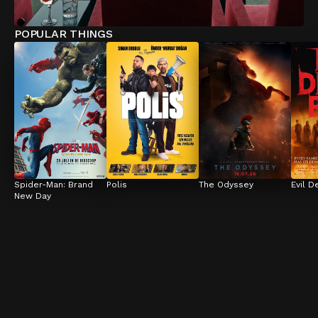
POPULAR THINGS
Spider-Man: Brand 
Polis
The Odyssey
Evil D
New Day