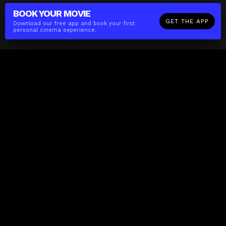
BOOK YOUR
MOVIE
GET THE APP
Download our free app and book your first
personal cinema experience.
The(Any)Thing
MOVIES
LOCATIONS
BOOKING
THE APP
GIFTCARD
ABOUT
FAQ
CONTACT
Business
MISSION
LOCATIONS