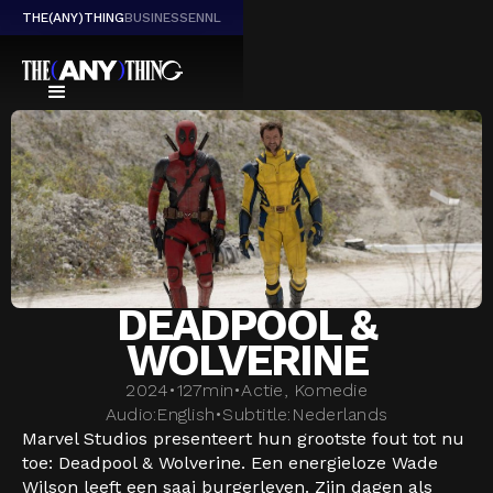
THE(ANY)THING
BUSINESS
EN
NL
DEADPOOL &
WOLVERINE
2024
•
127
min
•
Actie, Komedie
Audio:
English
•
Subtitle:
Nederlands
Marvel Studios presenteert hun grootste fout tot nu
toe: Deadpool & Wolverine. Een energieloze Wade
Wilson leeft een saai burgerleven. Zijn dagen als