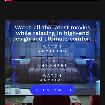
Watch all the latest movies
while relaxing in high-end
design and ultimate comfort.
(
)
WATCH
ANYTHING
(
)
PLAY
ANYWHERE
(
)
WATCH
ANYTIME
TELL ME MORE