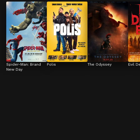
Spider-Man: Brand 
Polis
The Odyssey
Evil D
New Day