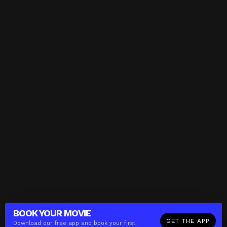
BOOK YOUR
MOVIE
GET THE APP
Download our free app and book your first