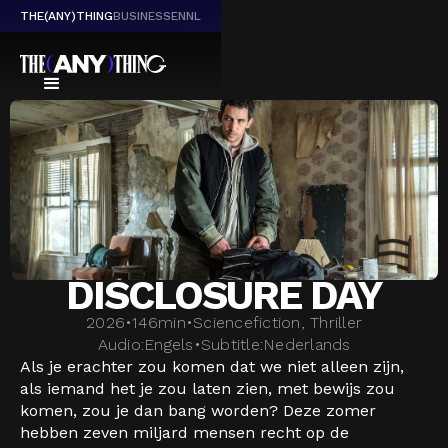
THE(ANY)THING
BUSINESS
EN
NL
DISCLOSURE DAY
2026
•
146
min
•
Sciencefiction, Thriller
Audio:
Engels
•
Subtitle:
Nederlands
Als je erachter zou komen dat we niet alleen zijn,
als iemand het je zou laten zien, met bewijs zou
komen, zou je dan bang worden? Deze zomer
hebben zeven miljard mensen recht op de