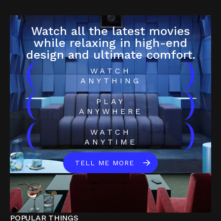
Watch all the latest movies
while relaxing in high-end
design and ultimate comfort.
(
)
WATCH
ANYTHING
(
)
PLAY
ANYWHERE
(
)
WATCH
ANYTIME
TELL ME MORE
POPULAR THINGS