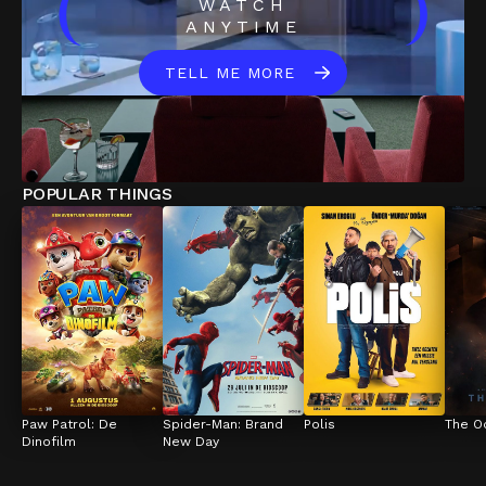
(
)
WATCH
ANYTIME
TELL ME MORE
POPULAR THINGS
Paw Patrol: De 
Spider-Man: Brand 
Polis
The O
Dinofilm
New Day