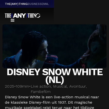
THE(ANY)THING
BUSINESS
EN
NL
DISNEY SNOW WHITE
(NL)
2025
•
109
min
•
Live action, Musical, Avontuur,
Familiefilm
Disney Snow White is een live-action musical naar
de klassieke Disney-film uit 1937. Dit magische
muzikale spektakel reist terug naar het tijdloze