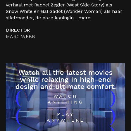
verhaal met Rachel Zegler (West Side Story) als
Snow White en Gal Gadot (Wonder Woman) als haar
stiefmoeder, de boze koningin....
more
DIRECTOR
MARC WEBB
Watch all the latest movies
while relaxing in high-end
design and ultimate comfort.
(
)
WATCH
ANYTHING
(
)
PLAY
ANYWHERE