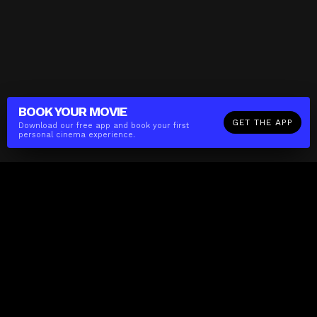
BOOK YOUR
MOVIE
GET THE APP
Download our free app and book your first
personal cinema experience.
The(Any)Thing
MOVIES
LOCATIONS
BOOKING
THE APP
GIFTCARD
ABOUT
FAQ