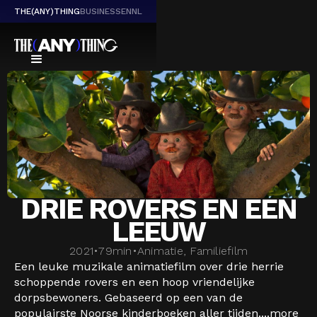
THE(ANY)THING
BUSINESS
EN
NL
DRIE ROVERS EN EEN
LEEUW
2021
•
79
min
•
Animatie, Familiefilm
Een leuke muzikale animatiefilm over drie herrie
schoppende rovers en een hoop vriendelijke
dorpsbewoners. Gebaseerd op een van de
populairste Noorse kinderboeken aller tijden....
more