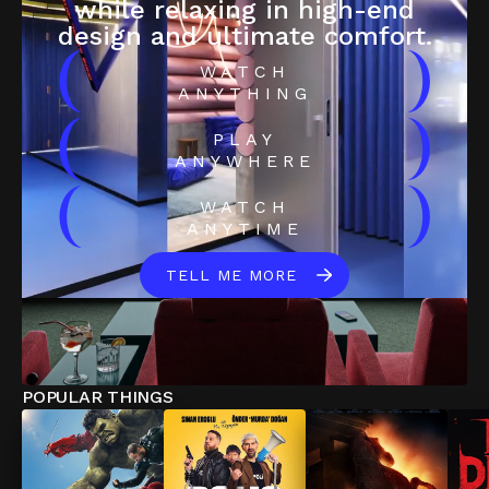
while relaxing in high-end
design and ultimate comfort.
(
)
WATCH
ANYTHING
(
)
PLAY
ANYWHERE
(
)
WATCH
ANYTIME
TELL ME MORE
POPULAR THINGS