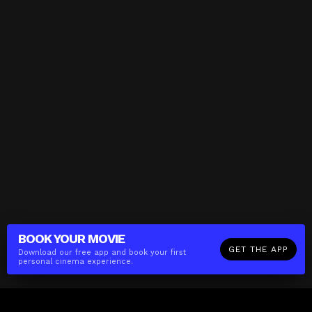
BOOK YOUR
MOVIE
GET THE APP
Download our free app and book your first
personal cinema experience.