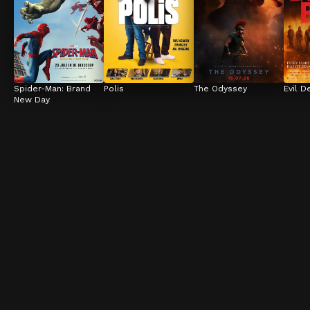
Spider-Man: Brand 
Polis
The Odyssey
Evil D
New Day