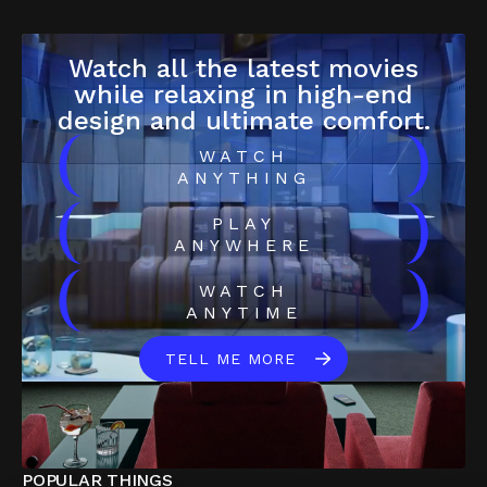
Watch all the latest movies
while relaxing in high-end
design and ultimate comfort.
(
)
WATCH
ANYTHING
(
)
PLAY
ANYWHERE
(
)
WATCH
ANYTIME
TELL ME MORE
POPULAR THINGS