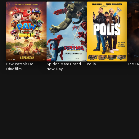
Paw Patrol: De 
Spider-Man: Brand 
Polis
The O
Dinofilm
New Day