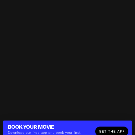
BOOK YOUR
MOVIE
GET THE APP
Download our free app and book your first