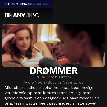
THE(ANY)THING
BUSINESS
EN
NL
DRØMMER
2024
•
111
min
•
Drama
Audio:
Noors
•
Subtitle:
Nederlands
Middelbare scholier Johanne ervaart een hevige
verliefdheid op haar lerares Frans en legt haar
gevoelens vast in een dagboek. Als haar moeder en
oma lezen wat ze heeft geschreven, zijn ze zowel