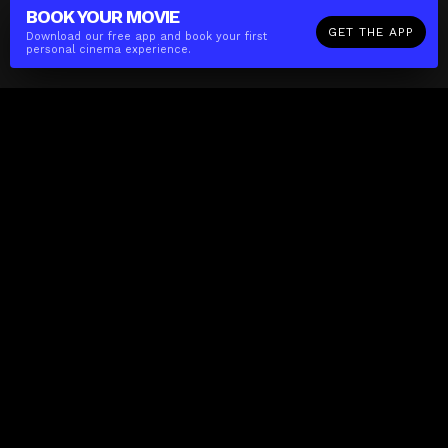
BOOK YOUR
MOVIE
GET THE APP
Download our free app and book your first
personal cinema experience.
The(Any)Thing
MOVIES
LOCATIONS
BOOKING
THE APP
GIFTCARD
ABOUT
FAQ
CONTACT
Business
MISSION
LOCATIONS
THE CUBE