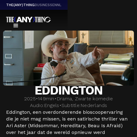
THE(ANY)THING
BUSINESS
EN
NL
EDDINGTON
2025
•
149
min
•
Drama, Zwarte komedie
Audio:
Engels
•
Subtitle:
Nederlands
Eddington, een overdonderende bioscoopervaring
die je niet mag missen, is een satirische thriller van
Ari Aster (Midsommar, Hereditary, Beau Is Afraid)
over het jaar dat de wereld opnieuw werd