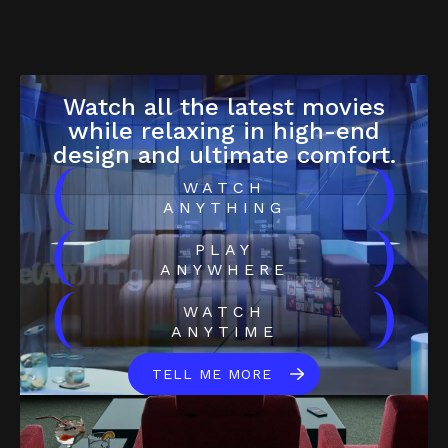
Watch all the latest movies
while relaxing in high-end
design and ultimate comfort.
(
)
WATCH
ANYTHING
(
)
PLAY
ANYWHERE
(
)
WATCH
ANYTIME
TELL ME MORE