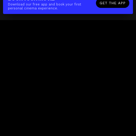
GET THE APP
Download our free app and book your first
personal cinema experience.
The(Any)Thing
MOVIES
LOCATIONS
BOOKING
THE APP
GIFTCARD
ABOUT
FAQ
CONTACT
Business
MISSION
LOCATIONS
THE CUBE
PARTNERS