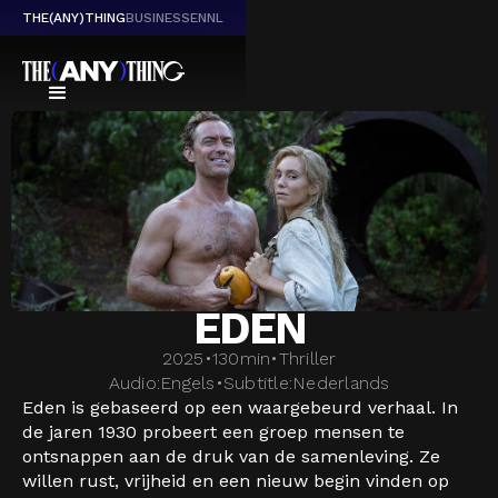
THE(ANY)THING
BUSINESS
EN
NL
EDEN
2025
•
130
min
•
Thriller
Audio:
Engels
•
Subtitle:
Nederlands
Eden is gebaseerd op een waargebeurd verhaal. In
de jaren 1930 probeert een groep mensen te
ontsnappen aan de druk van de samenleving. Ze
willen rust, vrijheid en een nieuw begin vinden op