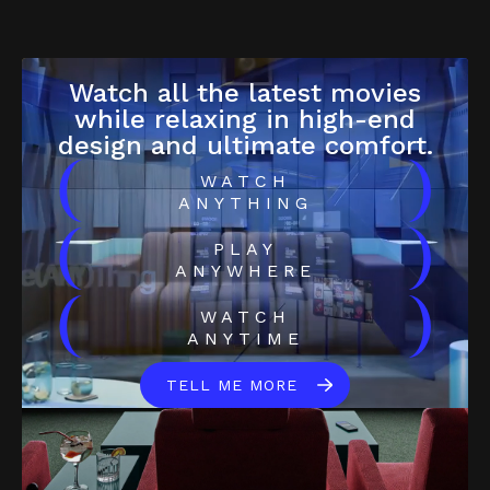
Watch all the latest movies
while relaxing in high-end
design and ultimate comfort.
(
)
WATCH
ANYTHING
(
)
PLAY
ANYWHERE
(
)
WATCH
ANYTIME
TELL ME MORE