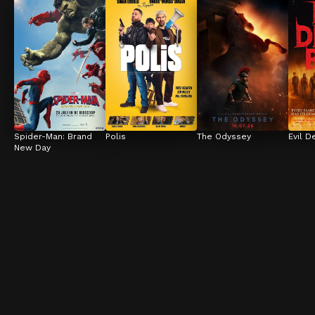
Spider-Man: Brand 
Polis
The Odyssey
Evil D
New Day