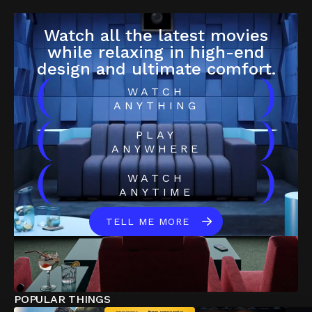
Watch all the latest movies
while relaxing in high-end
design and ultimate comfort.
(
)
WATCH
ANYTHING
(
)
PLAY
ANYWHERE
(
)
WATCH
ANYTIME
TELL ME MORE
POPULAR THINGS