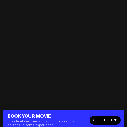
BOOK YOUR
MOVIE
GET THE APP
Download our free app and book your first
personal cinema experience.