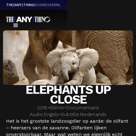
THE(ANY)THING
BUSINESS
EN
NL
ELEPHANTS UP
CLOSE
2018
•
50
min
•
Documentaire
Audio:
Engels
•
Subtitle:
Nederlands
Het is het grootste landzoogdier op aarde: de olifant
– heersers van de savanne. Olifanten lijken
onverstoorbaar. Maar wat weten we eigenlijk echt