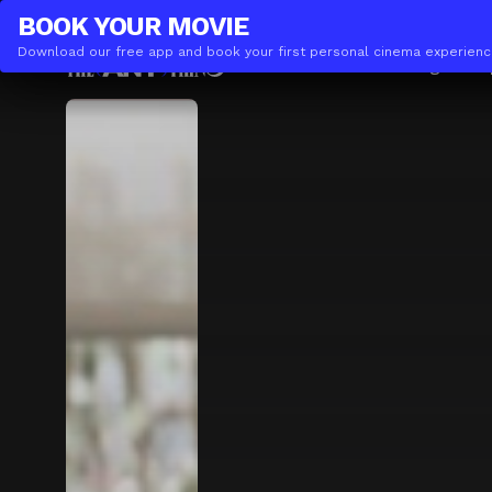
THE(ANY)THING
BUSINESS
BOOK YOUR
MOVIE
Download our free app and book your first personal cinema experienc
Movies
Locations
Booking
The A