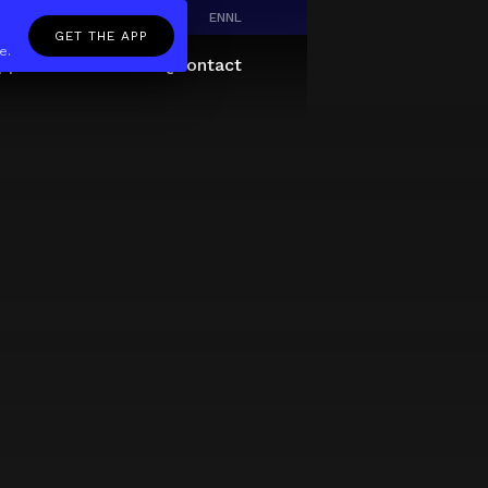
EN
NL
GET THE APP
e.
pp
Giftcard
About
FAQ
Contact