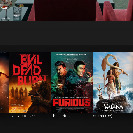
Evil Dead Burn
The Furious
Vaiana (OV)