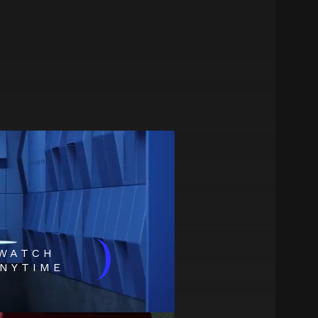
)
WATCH
NYTIME