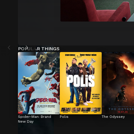
POPULAR THINGS
Spider-Man: Brand 
Polis
The Odyssey
New Day