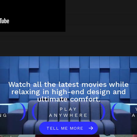
Watch all the latest movies while
relaxing in high-end design and
ultimate comfort.
)
(
)
(
H
PLAY
NG
ANYWHERE
A
TELL ME MORE