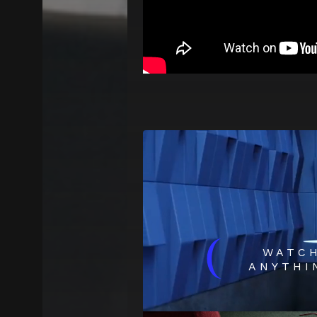
(
WATC
ANYTHI