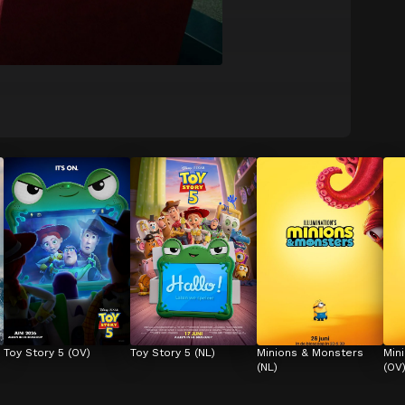
Toy Story 5 (OV)
Toy Story 5 (NL)
Minions & Monsters 
Min
(NL)
(OV