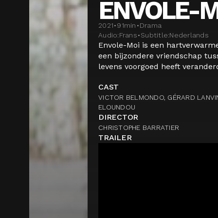
ENVOLE-M
2021
•
91
min
•
Drama
Audio:
Frans
•
Subtitle:
Nederlands
Envole-Moi is een hartverwarm
een bijzondere vriendschap tus
levens voorgoed heeft veranderd.
CAST
VICTOR BELMONDO, GÉRARD LANVIN
ELOUNDOU
DIRECTOR
CHRISTOPHE BARRATIER
TRAILER