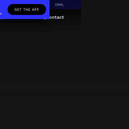
EN
NL
GET THE APP
e.
pp
Giftcard
About
FAQ
Contact