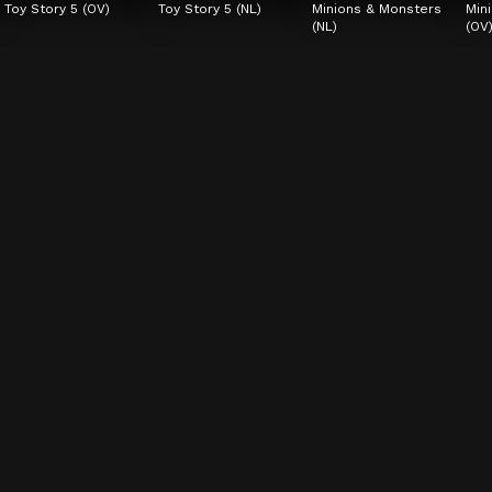
Toy Story 5 (OV)
Toy Story 5 (NL)
Minions & Monsters 
Min
(NL)
(OV