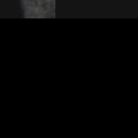
The(Any)Thing
MOVIES
LOCATIONS
BOOKING
THE APP
GIFTCARD
ABOUT
FAQ
CONTACT
© TheAnyThing BV 2025
Privacy Stat