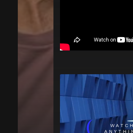
(
WATC
ANYTHI