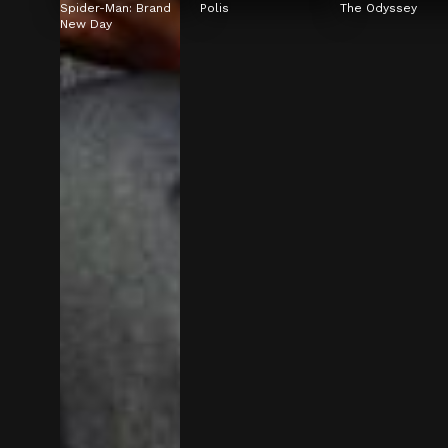
Spider-Man: Brand 
Polis
The Odyssey
New Day