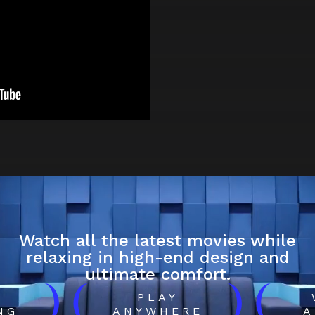
Watch all the latest movies while
relaxing in high-end design and
ultimate comfort.
)
(
)
(
H
PLAY
NG
ANYWHERE
A