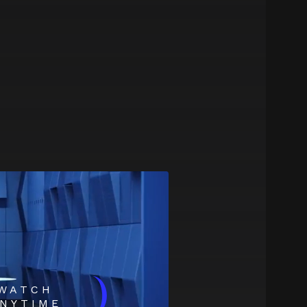
)
WATCH
NYTIME