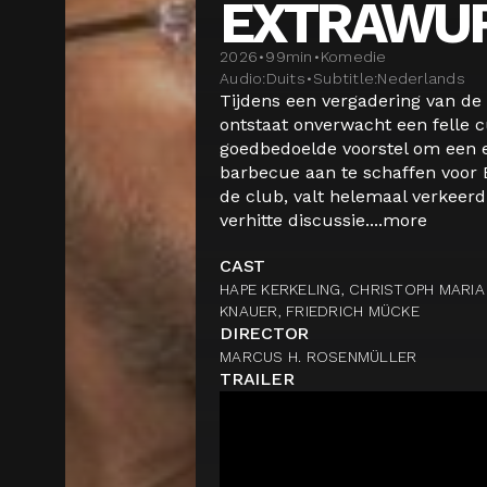
EXTRAWU
2026
•
99
min
•
Komedie
Audio:
Duits
•
Subtitle:
Nederlands
Tijdens een vergadering van de 
ontstaat onverwacht een felle c
goedbedoelde voorstel om een e
barbecue aan te schaffen voor 
de club, valt helemaal verkeerd
verhitte discussie....
more
CAST
HAPE KERKELING, CHRISTOPH MARIA 
KNAUER, FRIEDRICH MÜCKE
DIRECTOR
MARCUS H. ROSENMÜLLER
TRAILER