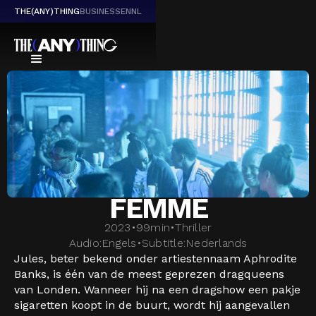
THE(ANY)THING
BUSINESS
EN
NL
FEMME
2023
•
99
min
•
Thriller
Audio:
Engels
•
Subtitle:
Nederlands
Jules, beter bekend onder artiestennaam Aphrodite
Banks, is één van de meest geprezen dragqueens
van Londen. Wanneer hij na een dragshow een pakje
sigaretten koopt in de buurt, wordt hij aangevallen