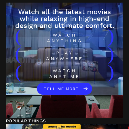
Watch all the latest movies
while relaxing in high-end
design and ultimate comfort.
(
)
WATCH
ANYTHING
(
)
PLAY
ANYWHERE
(
)
WATCH
ANYTIME
TELL ME MORE
POPULAR THINGS