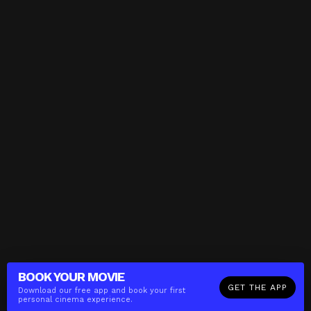
BOOK YOUR
MOVIE
GET THE APP
Download our free app and book your first
personal cinema experience.