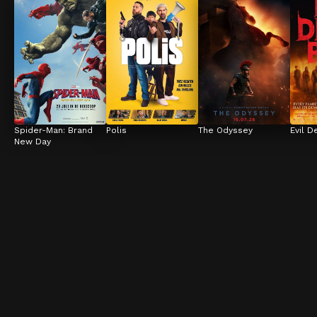
Spider-Man: Brand 
Polis
The Odyssey
Evil D
New Day