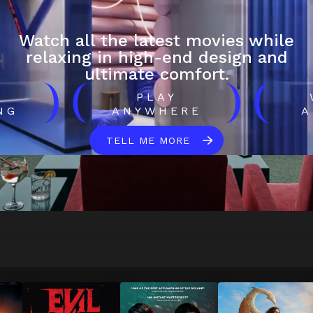
Watch all the latest movies while
relaxing in high-end design and
ultimate comfort.
)
(
)
(
H
PLAY
NG
ANYWHERE
A
TELL ME MORE