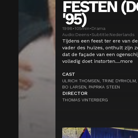
FESTEN (
'95)
1998
•
105
min
•
Drama
Audio:
Deens
•
Subtitle:
Nederlands
Tijdens een feest ter ere van de
vader des huizes, onthult zijn
dat de façade van een ogenschij
volledig doet instorten....
more
CAST
ULRICH THOMSEN, TRINE DYRHOLM,
BO LARSEN, PAPRIKA STEEN
DIRECTOR
THOMAS VINTERBERG