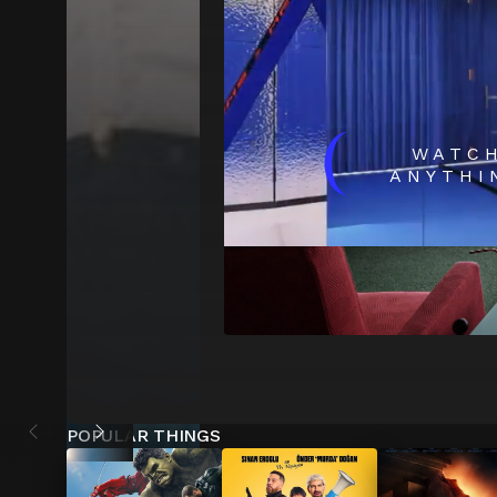
(
WATC
ANYTHI
POPULAR THINGS