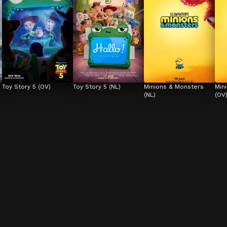
Toy Story 5 (OV)
Toy Story 5 (NL)
Minions & Monsters 
Min
(NL)
(OV