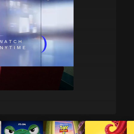
)
WATCH
NYTIME