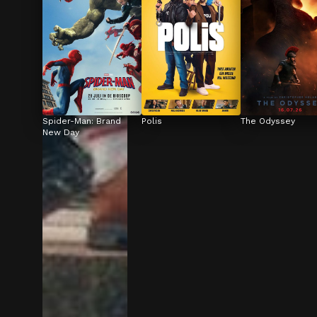
Spider-Man: Brand 
Polis
The Odyssey
New Day