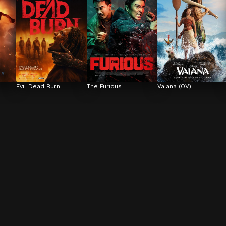
Evil Dead Burn
The Furious
Vaiana (OV)