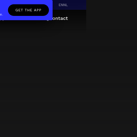
EN
NL
GET THE APP
e.
pp
Giftcard
About
FAQ
Contact