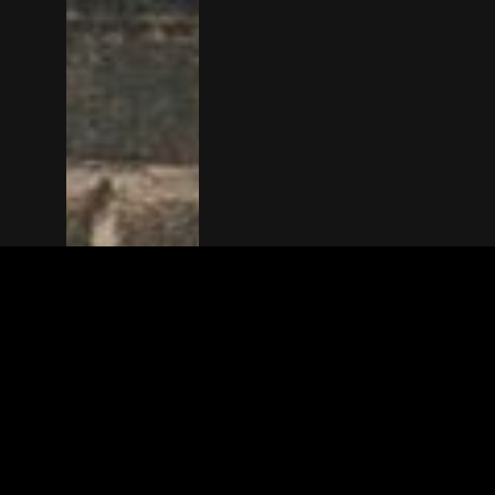
The(Any)Thing
MOVIES
LOCATIONS
BOOKING
THE APP
GIFTCARD
ABOUT
FAQ
CONTACT