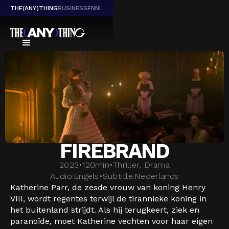
THE(ANY)THING
BUSINESS
EN
NL
FIREBRAND
2023
•
120
min
•
Thriller, Drama
Audio:
Engels
•
Subtitle:
Nederlands
Katherine Parr, de zesde vrouw van koning Henry
VIII, wordt regentes terwijl de tirannieke koning in
het buitenland strijdt. Als hij terugkeert, ziek en
paranoïde, moet Katherine vechten voor haar eigen