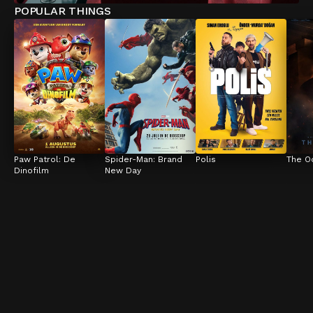
POPULAR THINGS
Paw Patrol: De 
Spider-Man: Brand 
Polis
The O
Dinofilm
New Day