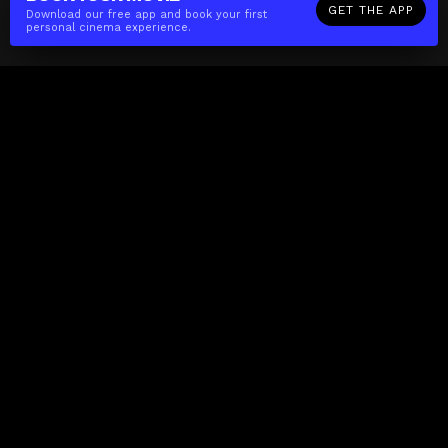
GET THE APP
Download our free app and book your first
personal cinema experience.
The(Any)Thing
MOVIES
LOCATIONS
BOOKING
THE APP
GIFTCARD
ABOUT
FAQ
CONTACT
Business
MISSION
LOCATIONS
THE CUBE
PARTNERS