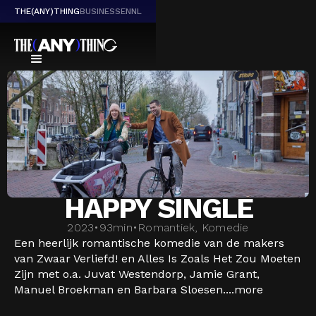
THE(ANY)THING
BUSINESS
EN
NL
HAPPY SINGLE
2023
•
93
min
•
Romantiek, Komedie
Een heerlijk romantische komedie van de makers
van Zwaar Verliefd! en Alles Is Zoals Het Zou Moeten
Zijn met o.a. Juvat Westendorp, Jamie Grant,
Manuel Broekman en Barbara Sloesen....
more