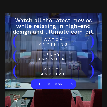
Watch all the latest movies
while relaxing in high-end
design and ultimate comfort.
(
)
WATCH
ANYTHING
(
)
PLAY
ANYWHERE
(
)
WATCH
ANYTIME
TELL ME MORE