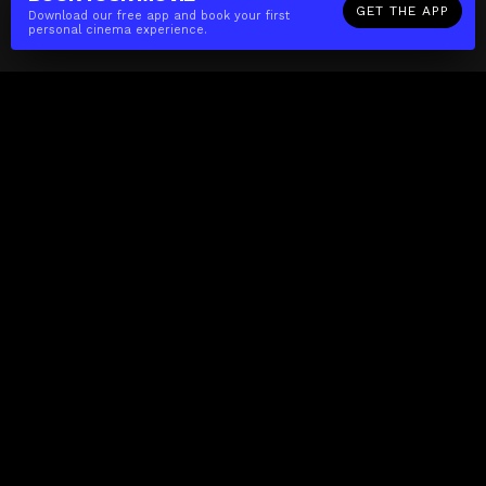
GET THE APP
Download our free app and book your first
personal cinema experience.
The(Any)Thing
MOVIES
LOCATIONS
BOOKING
THE APP
GIFTCARD
ABOUT
FAQ
CONTACT
Business
MISSION
LOCATIONS
THE CUBE
PARTNERS