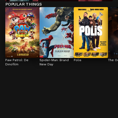
POPULAR THINGS
Paw Patrol: De 
Spider-Man: Brand 
Polis
The O
Dinofilm
New Day