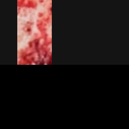
The(Any)Thing
MOVIES
LOCATIONS
BOOKING
THE APP
GIFTCARD
ABOUT
FAQ
CONTACT