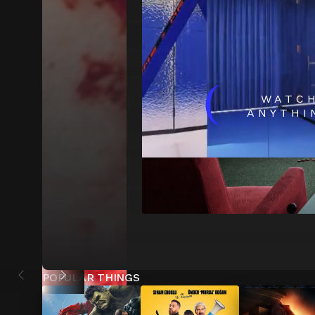
(
WATC
ANYTHI
POPULAR THINGS