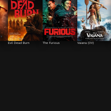
Evil Dead Burn
The Furious
Vaiana (OV)