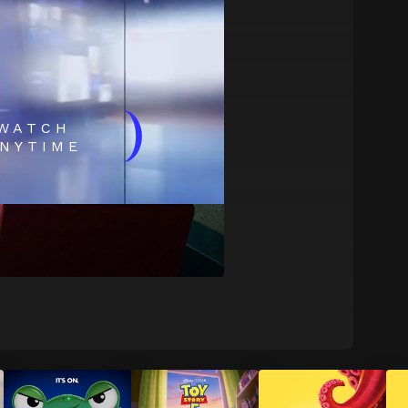
)
WATCH
NYTIME