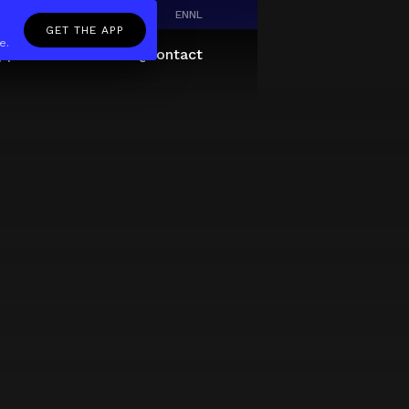
EN
NL
GET THE APP
e.
pp
Giftcard
About
FAQ
Contact