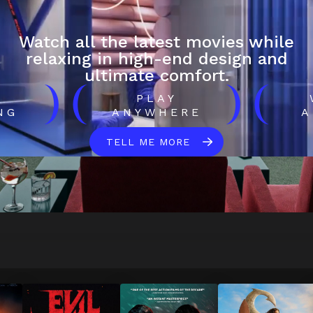
Watch all the latest movies while
relaxing in high-end design and
ultimate comfort.
)
(
)
(
H
PLAY
NG
ANYWHERE
A
TELL ME MORE