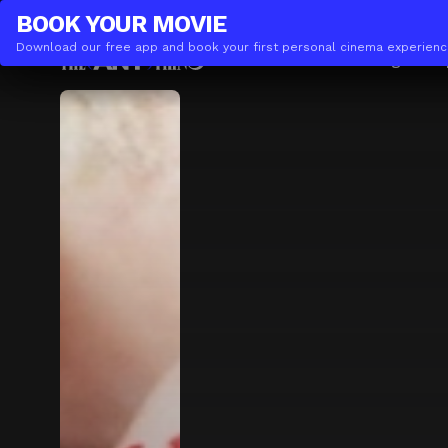
THE(ANY)THING
BUSINESS
BOOK YOUR
MOVIE
Download our free app and book your first personal cinema experienc
Movies
Locations
Booking
The A