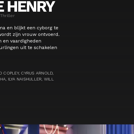
 HENRY
Thriller
a en blijkt een cyborg te
ordt zijn vrouw ontvoerd.
m en vaardigheden
rlingen uit te schakelen
e
O COPLEY, CYRUS ARNOLD,
A, ILYA NAISHULLER, WILL