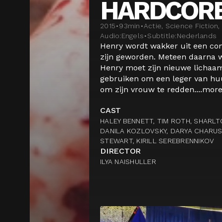
HARDCORE
2015
•
93
min
•
Actie, Science Fiction, 
Audio:
Engels
•
Subtitle:
Nederlands
Henry wordt wakker uit een com
zijn geworden. Meteen daarna w
Henry moet zijn nieuwe lichaa
gebruiken om een leger van huu
om zijn vrouw te redden....
mor
CAST
HALEY BENNETT, TIM ROTH, SHARLT
DANILA KOZLOVSKY, DARYA CHARUSH
STEWART, KIRILL SEREBRENNIKOV
DIRECTOR
ILYA NAISHULLER