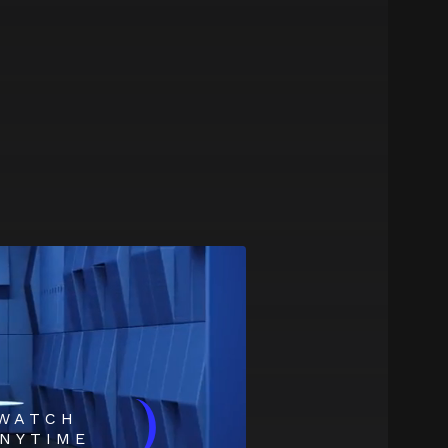
)
WATCH
NYTIME