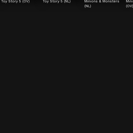
Toy Story 5 (OV)
Toy Story 5 (NL)
Minions & Monsters 
Min
(NL)
(OV