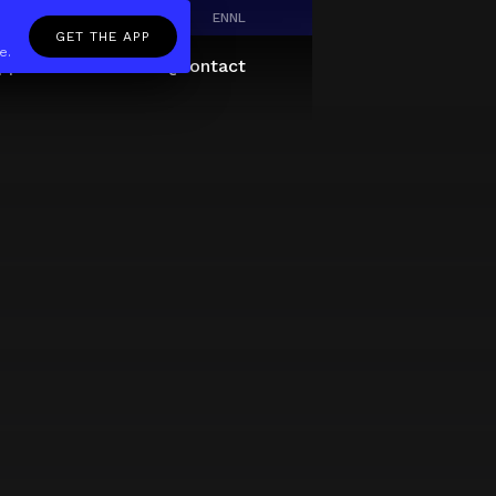
EN
NL
GET THE APP
e.
pp
Giftcard
About
FAQ
Contact