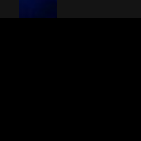
The(Any)Thing
MOVIES
LOCATIONS
BOOKING
THE APP
GIFTCARD
ABOUT
FAQ
CONTACT
© TheAnyThing BV 2025
Privacy Stat