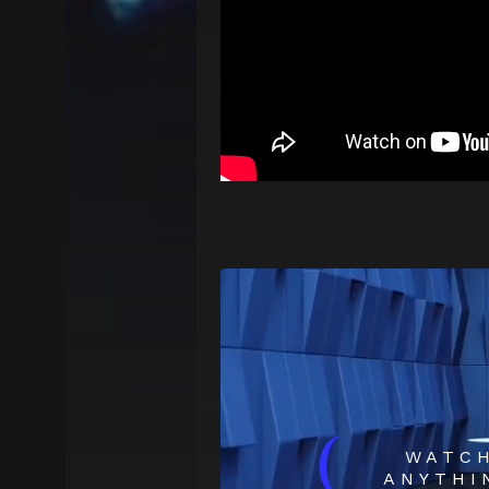
(
WATC
ANYTHI