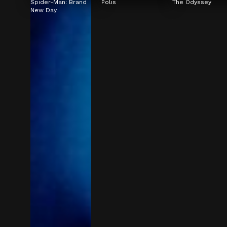
Spider-Man: Brand 
Polis
The Odyssey
New Day