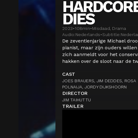
HARDCORE
DIES
2023
•
108
min
•
Misdaad, Drama
Audio:
Nederlands
•
Subtitle:
Nederla
De zeventienjarige Michael dro
pianist, maar zijn ouders willen
zich aanmeldt voor het conserv
hakken over de sloot naar de tw
CAST
JOES BRAUERS, JIM DEDDES, ROSA 
POLNAIJA, JORDY DIJKSHOORN
DIRECTOR
JIM TAIHUTTU
TRAILER