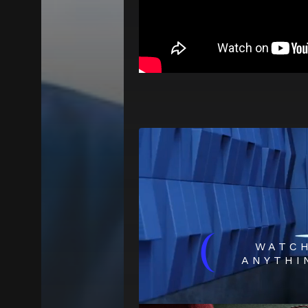
(
WATC
ANYTHI