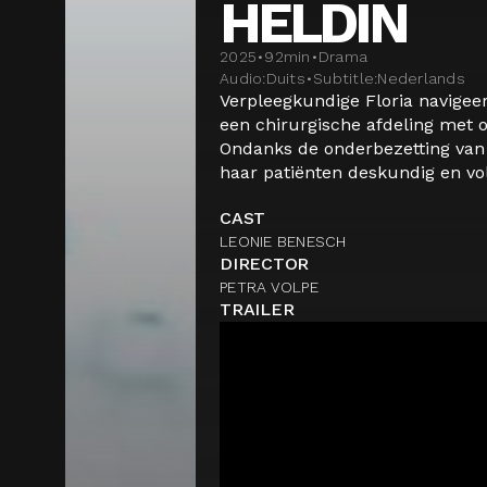
HELDIN
2025
•
92
min
•
Drama
Audio:
Duits
•
Subtitle:
Nederlands
Verpleegkundige Floria navige
een chirurgische afdeling met 
Ondanks de onderbezetting van h
haar patiënten deskundig en vol 
CAST
LEONIE BENESCH
DIRECTOR
PETRA VOLPE
TRAILER