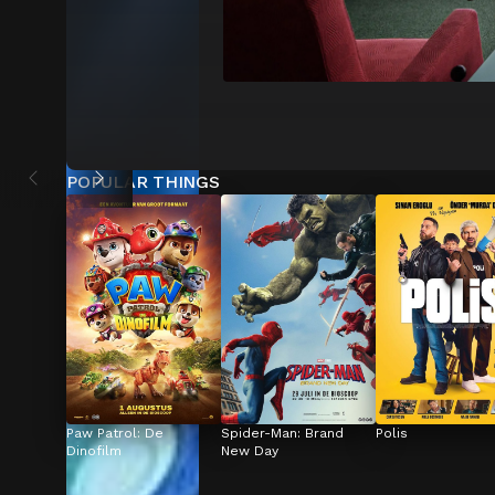
POPULAR THINGS
Paw Patrol: De 
Spider-Man: Brand 
Polis
Dinofilm
New Day