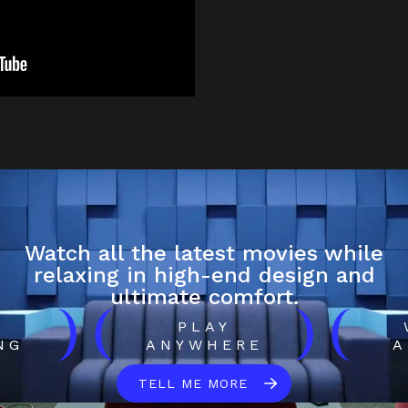
Watch all the latest movies while
relaxing in high-end design and
ultimate comfort.
)
(
)
(
H
PLAY
NG
ANYWHERE
A
TELL ME MORE