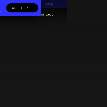
EN
NL
GET THE APP
e.
pp
Giftcard
About
FAQ
Contact