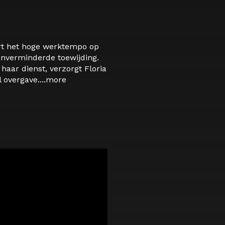
ert het hoge werktempo op
onverminderde toewijding.
aar dienst, verzorgt Floria
overgave....
more