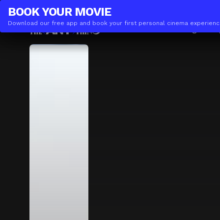
THE(ANY)THING
BUSINESS
BOOK YOUR
MOVIE
Download our free app and book your first personal cinema experienc
Movies
Locations
Booking
The A