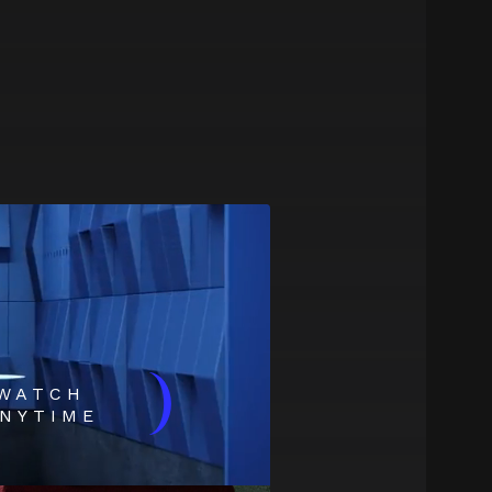
)
WATCH
NYTIME