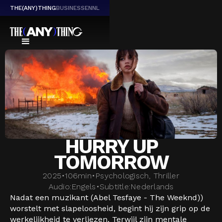
THE(ANY)THING
BUSINESS
EN
NL
HURRY UP
TOMORROW
2025
•
106
min
•
Psychologisch, Thriller
Audio:
Engels
•
Subtitle:
Nederlands
Nadat een muzikant (Abel Tesfaye - The Weeknd))
worstelt met slapeloosheid, begint hij zijn grip op de
werkelijkheid te verliezen. Terwijl zijn mentale