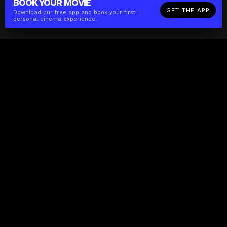
BOOK YOUR
MOVIE
GET THE APP
Download our free app and book your first
personal cinema experience.
The(Any)Thing
MOVIES
LOCATIONS
BOOKING
THE APP
GIFTCARD
ABOUT
FAQ
CONTACT
Business
MISSION
LOCATIONS
THE CUBE