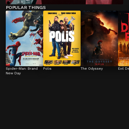
POPULAR THINGS
Spider-Man: Brand 
Polis
The Odyssey
Evil D
New Day