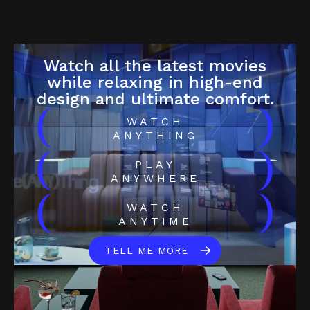
Watch all the latest movies
while relaxing in high-end
design and ultimate comfort.
(
)
WATCH
ANYTHING
(
)
PLAY
ANYWHERE
(
)
WATCH
ANYTIME
TELL ME MORE