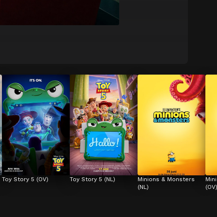
Toy Story 5 (OV)
Toy Story 5 (NL)
Minions & Monsters 
Min
(NL)
(OV