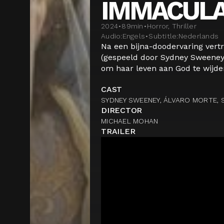
IMMACULA
2024
•
89
min
•
Horror, Thriller
Audio:
Engels
•
Subtitle:
Nederlands
Na een bijna-doodervaring vert
(gespeeld door Sydney Sweeney) 
om haar leven aan God te wijden
CAST
SYDNEY SWEENEY, ÁLVARO MORTE,
DIRECTOR
MICHAEL MOHAN
TRAILER