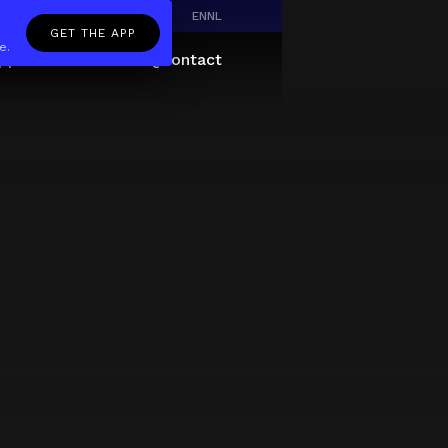
EN
NL
GET THE APP
e.
pp
Giftcard
About
FAQ
Contact