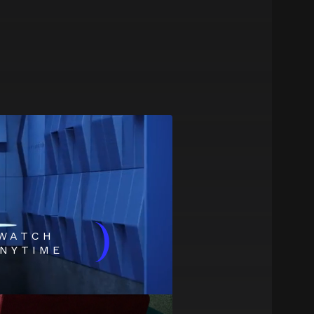
)
WATCH
NYTIME