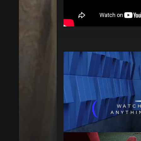
(
WATC
ANYTHI