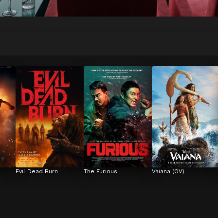
Evil Dead Burn
The Furious
Vaiana (OV)