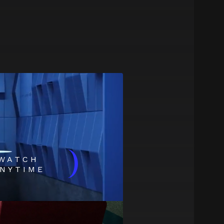
)
WATCH
NYTIME