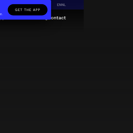
EN
NL
GET THE APP
e.
pp
Giftcard
About
FAQ
Contact