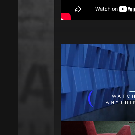
(
WATC
ANYTHI