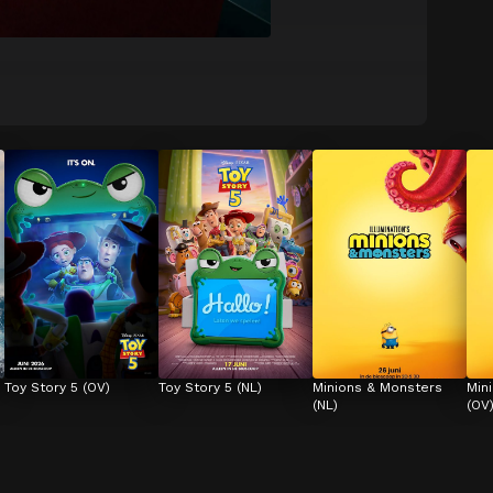
Toy Story 5 (OV)
Toy Story 5 (NL)
Minions & Monsters 
Min
(NL)
(OV