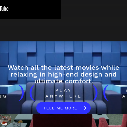
Watch all the latest movies while
relaxing in high-end design and
ultimate comfort.
)
(
)
(
H
PLAY
NG
ANYWHERE
A
TELL ME MORE