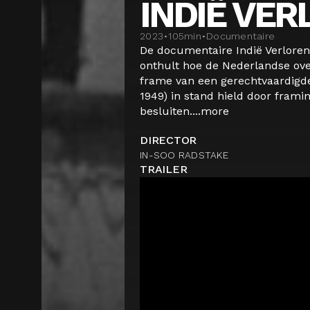
INDIË VERL
2023
•
105
min
•
Documentaire
De documentaire Indië Verloren
onthult hoe de Nederlandse ove
frame van een gerechtvaardigde
1949) in stand hield door frami
besluiten....
more
DIRECTOR
IN-SOO RADSTAKE
TRAILER