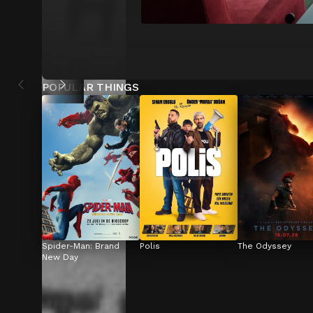
POPULAR THINGS
Spider-Man: Brand 
Polis
The Odyssey
New Day