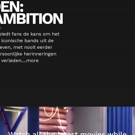
EN:
AMBITION
e
biedt fans de kans om het
iconische bands uit de
even, met nooit eerder
rsoonlijke herinneringen
verleden....
more
Watch all the latest movies while