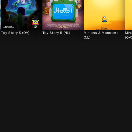
Toy Story 5 (OV)
Toy Story 5 (NL)
Minions & Monsters 
Min
(NL)
(OV