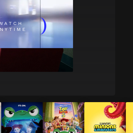
)
WATCH
NYTIME