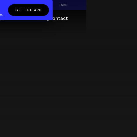
EN
NL
GET THE APP
e.
pp
Giftcard
About
FAQ
Contact