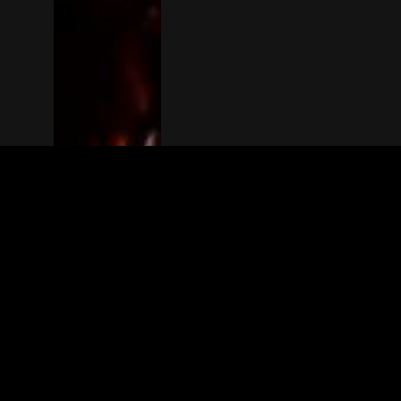
The(Any)Thing
MOVIES
LOCATIONS
BOOKING
THE APP
GIFTCARD
ABOUT
FAQ
CONTACT
© TheAnyThing BV 2025
Privacy Stat