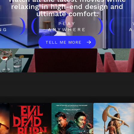
relaxing in high-end design and
ultimate comfort.
)
(
)
(
H
PLAY
NG
ANYWHERE
A
TELL ME MORE