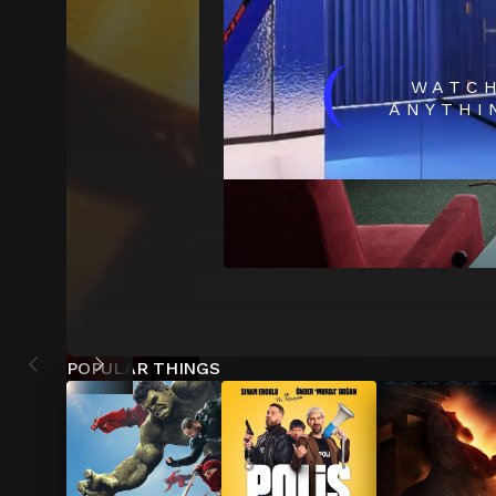
(
WATC
ANYTHI
POPULAR THINGS