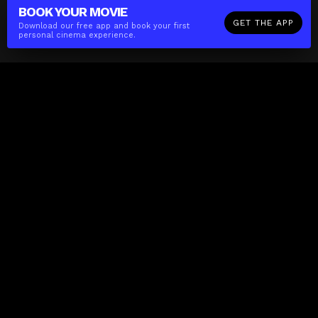
BOOK YOUR
MOVIE
GET THE APP
Download our free app and book your first
personal cinema experience.
The(Any)Thing
MOVIES
LOCATIONS
BOOKING
THE APP
GIFTCARD
ABOUT
FAQ
CONTACT
Business
MISSION
LOCATIONS
THE CUBE