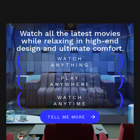
Watch all the latest movies
while relaxing in high-end
design and ultimate comfort.
(
)
WATCH
ANYTHING
(
)
PLAY
ANYWHERE
(
)
WATCH
ANYTIME
TELL ME MORE