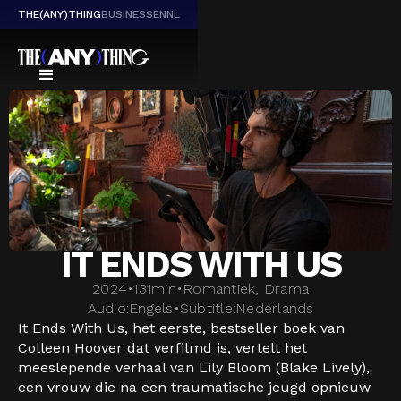
THE(ANY)THING
BUSINESS
EN
NL
IT ENDS WITH US
2024
•
131
min
•
Romantiek, Drama
Audio:
Engels
•
Subtitle:
Nederlands
It Ends With Us, het eerste, bestseller boek van
Colleen Hoover dat verfilmd is, vertelt het
meeslepende verhaal van Lily Bloom (Blake Lively),
een vrouw die na een traumatische jeugd opnieuw