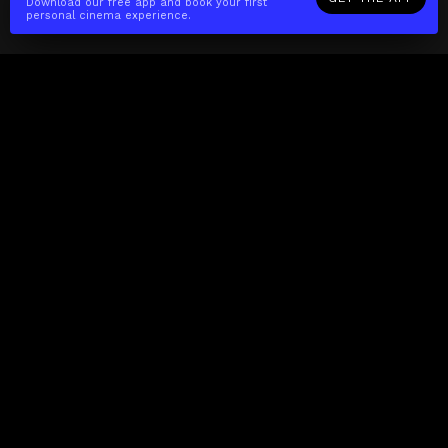
Download our free app and book your first
personal cinema experience.
The(Any)Thing
MOVIES
LOCATIONS
BOOKING
THE APP
GIFTCARD
ABOUT
FAQ
CONTACT
Business
MISSION
LOCATIONS
THE CUBE
PARTNERS