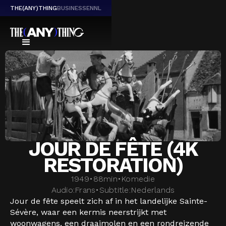
THE(ANY)THING
BUSINESS
EN
NL
JOUR DE FÊTE (4K
RESTORATION)
1949
•
88
min
•
Komedie
Audio:
Frans
•
Subtitle:
Nederlands
Jour de fête speelt zich af in het landelijke Sainte-
Sévère, waar een kermis neerstrijkt met
woonwagens, een draaimolen en een rondreizende