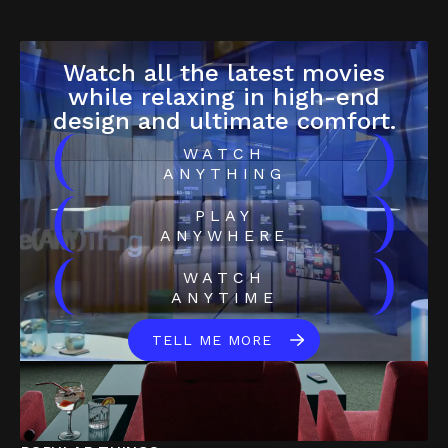
Watch all the latest movies
while relaxing in high-end
design and ultimate comfort.
(
)
WATCH
ANYTHING
(
)
PLAY
ANYWHERE
(
)
WATCH
ANYTIME
TELL ME MORE