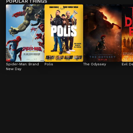
POPULAR THINGS
Spider-Man: Brand 
Polis
The Odyssey
Evil D
New Day