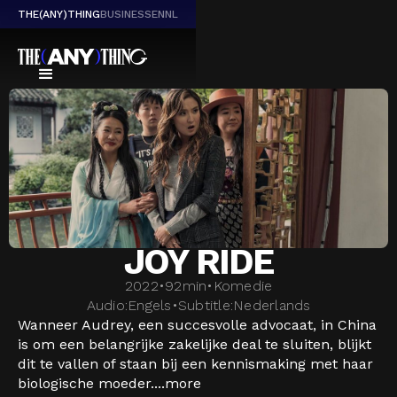
THE(ANY)THING
BUSINESS
EN
NL
JOY RIDE
2022
•
92
min
•
Komedie
Audio:
Engels
•
Subtitle:
Nederlands
Wanneer Audrey, een succesvolle advocaat, in China
is om een belangrijke zakelijke deal te sluiten, blijkt
dit te vallen of staan bij een kennismaking met haar
biologische moeder....
more