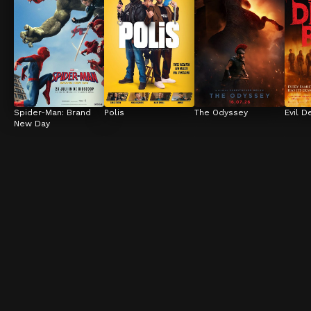
Spider-Man: Brand 
Polis
The Odyssey
Evil D
New Day