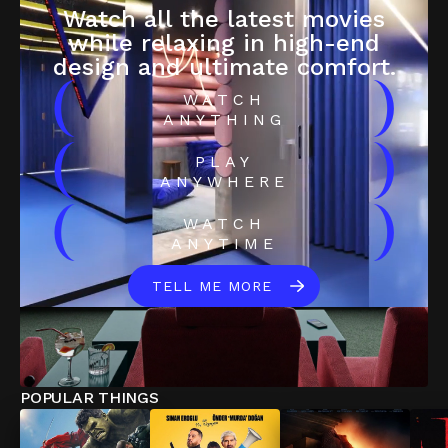
Watch all the latest movies
while relaxing in high-end
design and ultimate comfort.
(
)
WATCH
ANYTHING
(
)
PLAY
ANYWHERE
(
)
WATCH
ANYTIME
TELL ME MORE
POPULAR THINGS