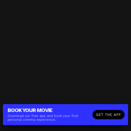
BOOK YOUR
MOVIE
GET THE APP
Download our free app and book your first
personal cinema experience.