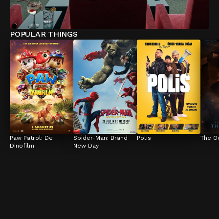
POPULAR THINGS
Paw Patrol: De 
Spider-Man: Brand 
Polis
The O
Dinofilm
New Day