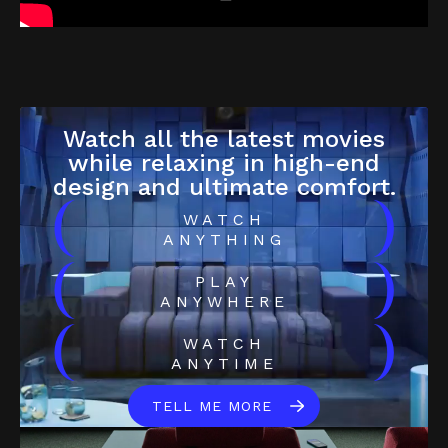
Watch all the latest movies
while relaxing in high-end
design and ultimate comfort.
(
)
WATCH
ANYTHING
(
)
PLAY
ANYWHERE
(
)
WATCH
ANYTIME
TELL ME MORE