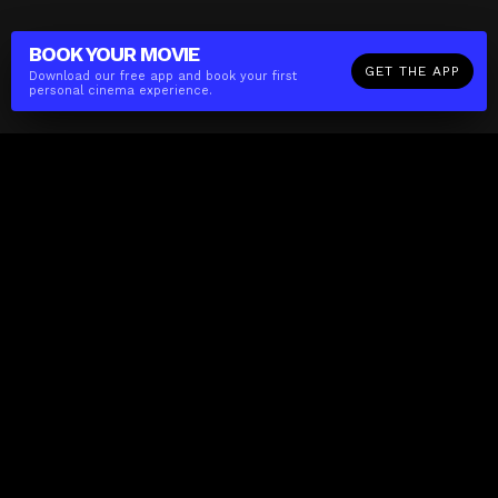
BOOK YOUR
MOVIE
GET THE APP
Download our free app and book your first
personal cinema experience.
The(Any)Thing
MOVIES
LOCATIONS
BOOKING
THE APP
GIFTCARD
ABOUT
FAQ
CONTACT
Business
MISSION