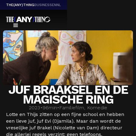
THE(ANY)THING
BUSINESS
EN
NL
JUF BRAAKSEL EN DE
MAGISCHE RING
2023
•
96
min
•
Familiefilm, Komedie
Lotte en Thijs zitten op een fijne school en hebben
een lieve juf, juf Evi (Djamila). Maar dan wordt de
vreselijke juf Brakel (Nicolette van Dam) directeur
die allerlei regels verzint: geen telefoons,