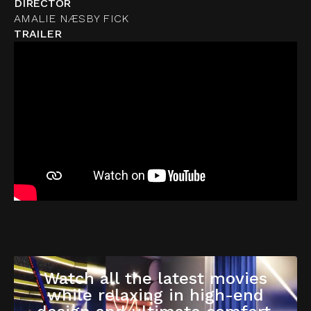
DIRECTOR
AMALIE NÆSBY FICK
TRAILER
Watch all the latest movies
while relaxing in high-end