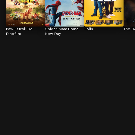
Paw Patrol: De 
Spider-Man: Brand 
Polis
The O
Dinofilm
New Day