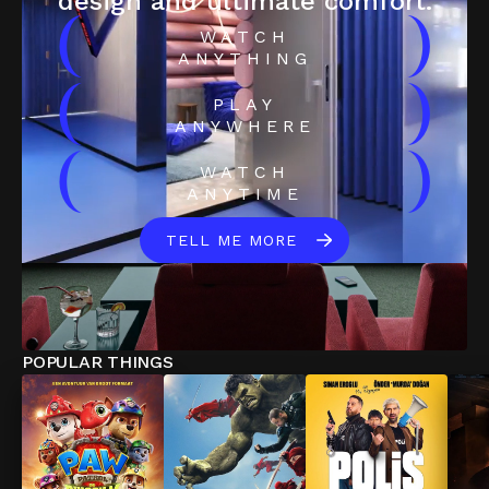
design and ultimate comfort.
(
)
WATCH
ANYTHING
(
)
PLAY
ANYWHERE
(
)
WATCH
ANYTIME
TELL ME MORE
POPULAR THINGS