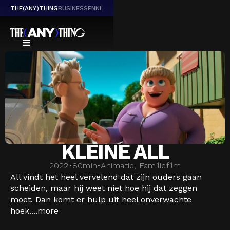
THE(ANY)THING
BUSINESS
EN
NL
KLEINE ALL
2022
•
80
min
•
Animatie, Familiefilm
All vindt het heel vervelend dat zijn ouders gaan
scheiden, maar hij weet niet hoe hij dat zeggen
moet. Dan komt er hulp uit heel onverwachte
hoek....
more