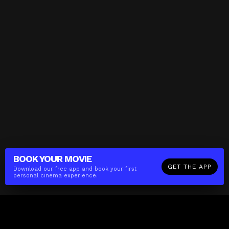
BOOK YOUR
MOVIE
GET THE APP
Download our free app and book your first
personal cinema experience.
The(Any)Thing