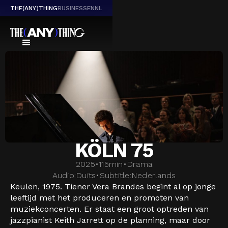
THE(ANY)THING
BUSINESS
EN
NL
KÖLN 75
2025
•
115
min
•
Drama
Audio:
Duits
•
Subtitle:
Nederlands
Keulen, 1975. Tiener Vera Brandes begint al op jonge
leeftijd met het produceren en promoten van
muziekconcerten. Er staat een groot optreden van
jazzpianist Keith Jarrett op de planning, maar door