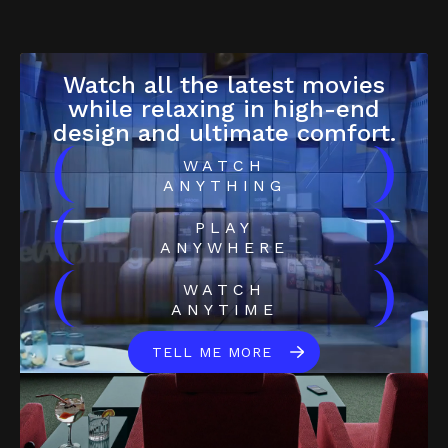
Watch all the latest movies
while relaxing in high-end
design and ultimate comfort.
(
)
WATCH
ANYTHING
(
)
PLAY
ANYWHERE
(
)
WATCH
ANYTIME
TELL ME MORE