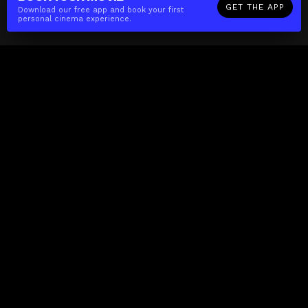
GET THE APP
Download our free app and book your first
personal cinema experience.
The(Any)Thing
MOVIES
LOCATIONS
BOOKING
THE APP
GIFTCARD
ABOUT
FAQ
CONTACT
Business
MISSION
LOCATIONS
THE CUBE
PARTNERS