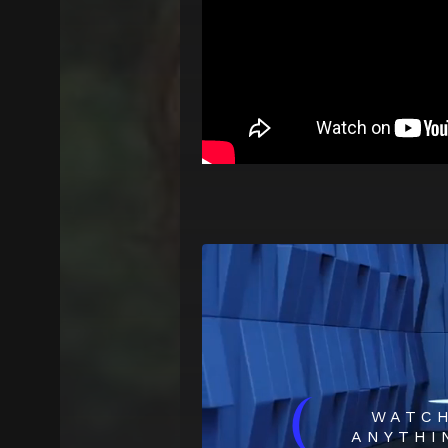
(
WATC
ANYTHI