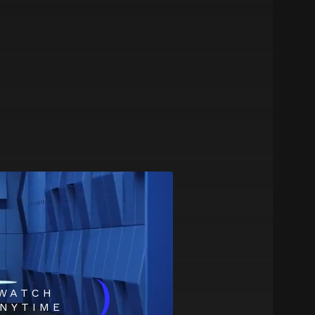
)
WATCH
NYTIME