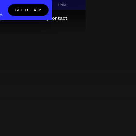
EN
NL
GET THE APP
e.
pp
Giftcard
About
FAQ
Contact