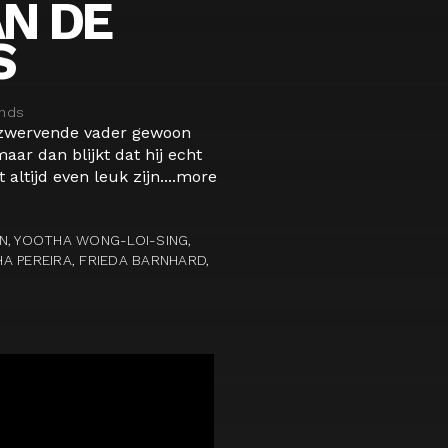
AN DE
S
nds
ndzwervende vader gewoon
maar dan blijkt dat hij echt
altijd even leuk zijn....
more
N, YOOTHA WONG-LOI-SING,
A PEREIRA, FRIEDA BARNHARD,