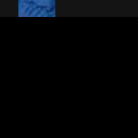
The(Any)Thing
MOVIES
LOCATIONS
BOOKING
THE APP
GIFTCARD
ABOUT
FAQ
CONTACT
© TheAnyThing BV 2025
Privacy Stat