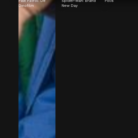
Paw Patrol: De 
Spider-Man: Brand 
Polis
Dinofilm
New Day