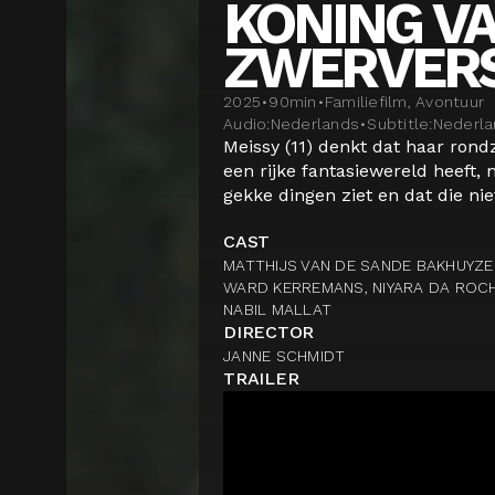
KONING V
ZWERVER
2025
•
90
min
•
Familiefilm, Avontuur
Audio:
Nederlands
•
Subtitle:
Nederla
Meissy (11) denkt dat haar ro
een rijke fantasiewereld heeft, 
gekke dingen ziet en dat die niet 
CAST
MATTHIJS VAN DE SANDE BAKHUYZE
WARD KERREMANS, NIYARA DA ROCH
NABIL MALLAT
DIRECTOR
JANNE SCHMIDT
TRAILER