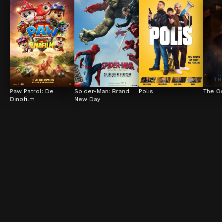
Paw Patrol: De 
Spider-Man: Brand 
Polis
The O
Dinofilm
New Day