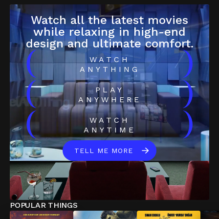
Watch all the latest movies
while relaxing in high-end
design and ultimate comfort.
(
)
WATCH
ANYTHING
(
)
PLAY
ANYWHERE
(
)
WATCH
ANYTIME
TELL ME MORE
POPULAR THINGS