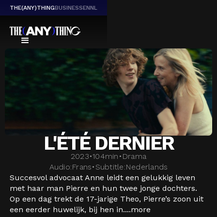
THE(ANY)THING
BUSINESS
EN
NL
L'ÉTÉ DERNIER
2023
•
104
min
•
Drama
Audio:
Frans
•
Subtitle:
Nederlands
Succesvol advocaat Anne leidt een gelukkig leven
met haar man Pierre en hun twee jonge dochters.
Op een dag trekt de 17-jarige Theo, Pierre’s zoon uit
een eerder huwelijk, bij hen in....
more