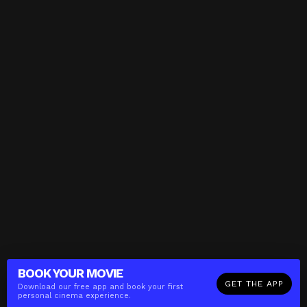
BOOK YOUR
MOVIE
GET THE APP
Download our free app and book your first
personal cinema experience.