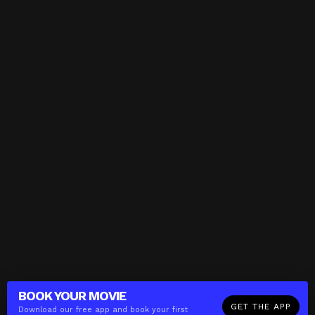
BOOK YOUR
MOVIE
GET THE APP
Download our free app and book your first