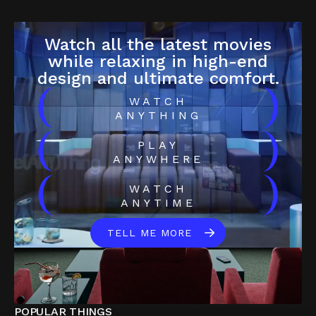
Watch all the latest movies
while relaxing in high-end
design and ultimate comfort.
(
)
WATCH
ANYTHING
(
)
PLAY
ANYWHERE
(
)
WATCH
ANYTIME
TELL ME MORE
POPULAR THINGS