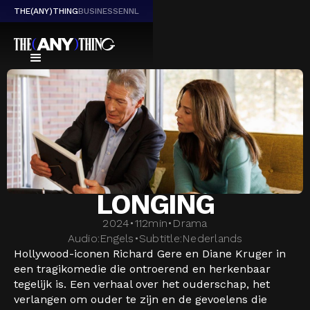
THE(ANY)THING
BUSINESS
EN
NL
LONGING
2024
•
112
min
•
Drama
Audio:
Engels
•
Subtitle:
Nederlands
Hollywood-iconen Richard Gere en Diane Kruger in
een tragikomedie die ontroerend en herkenbaar
tegelijk is. Een verhaal over het ouderschap, het
verlangen om ouder te zijn en de gevoelens die