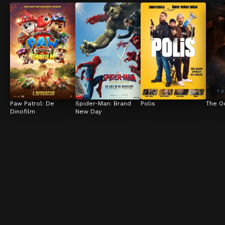
Paw Patrol: De 
Spider-Man: Brand 
Polis
The O
Dinofilm
New Day