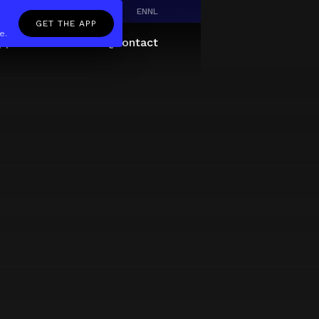
EN
NL
GET THE APP
e.
pp
Giftcard
About
FAQ
Contact