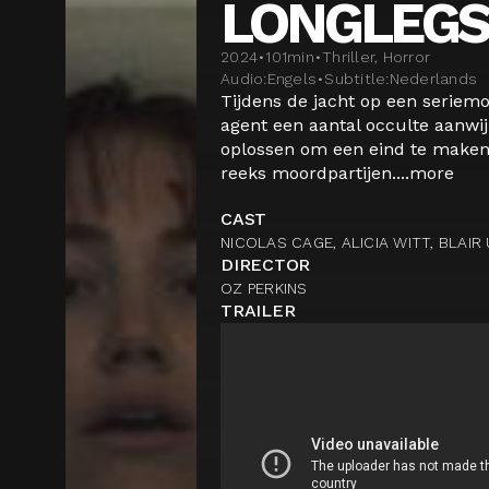
LONGLEGS
2024
•
101
min
•
Thriller, Horror
Audio:
Engels
•
Subtitle:
Nederlands
Tijdens de jacht op een seriem
agent een aantal occulte aanwi
oplossen om een eind te maken
reeks moordpartijen....
more
CAST
NICOLAS CAGE, ALICIA WITT, BLA
DIRECTOR
OZ PERKINS
TRAILER