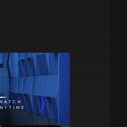
)
WATCH
NYTIME