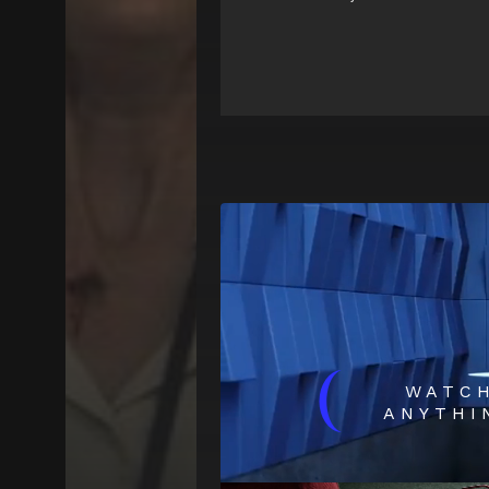
(
WATC
ANYTHI