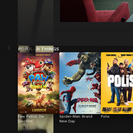
POPULAR THINGS
Paw Patrol: De 
Spider-Man: Brand 
Polis
Dinofilm
New Day