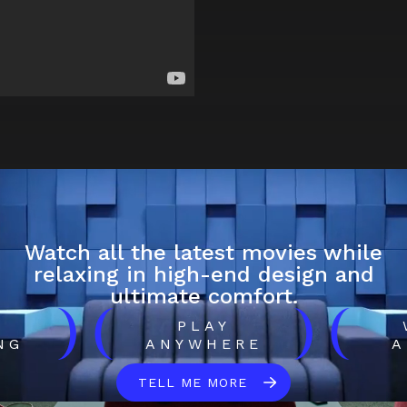
Watch all the latest movies while
relaxing in high-end design and
ultimate comfort.
)
(
)
(
H
PLAY
NG
ANYWHERE
A
TELL ME MORE