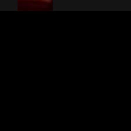
The(Any)Thing
MOVIES
LOCATIONS
BOOKING
THE APP
GIFTCARD
ABOUT
FAQ
CONTACT
© TheAnyThing BV 2025
Privacy Stat