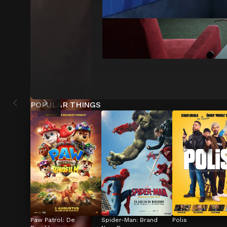
POPULAR THINGS
Paw Patrol: De 
Spider-Man: Brand 
Polis