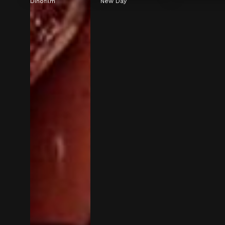
Dinofilm
New Day