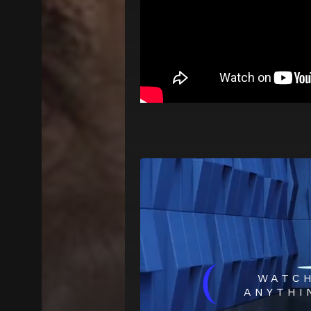
(
WATC
ANYTHI