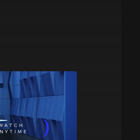
)
WATCH
NYTIME