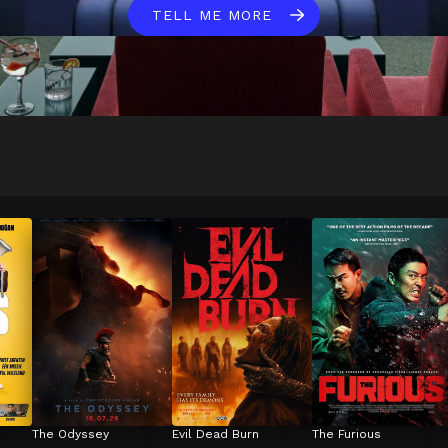
TELL ME MORE
The Odyssey
Evil Dead Burn
The Furious