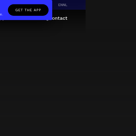
EN
NL
GET THE APP
e.
pp
Giftcard
About
FAQ
Contact