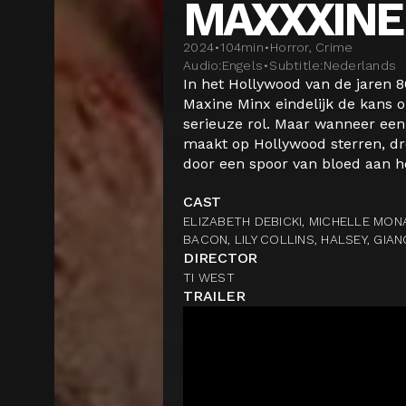
MAXXXINE
2024
•
104
min
•
Horror, Crime
Audio:
Engels
•
Subtitle:
Nederlands
In het Hollywood van de jaren 8
Maxine Minx eindelijk de kans 
serieuze rol. Maar wanneer een 
maakt op Hollywood sterren, dr
door een spoor van bloed aan het
CAST
ELIZABETH DEBICKI, MICHELLE MON
BACON, LILY COLLINS, HALSEY, GI
DIRECTOR
TI WEST
TRAILER