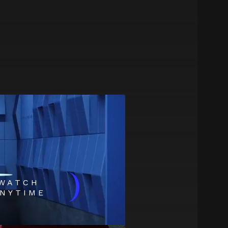
)
WATCH
NYTIME