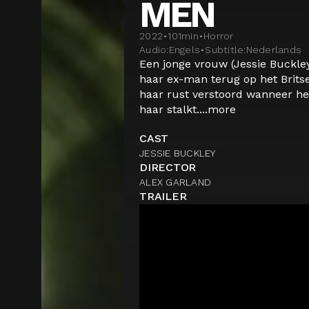
MEN
2022
•
101
min
•
Horror
Audio:
Engels
•
Subtitle:
Nederlands
Een jonge vrouw (Jessie Buckley
haar ex-man terug op het Britse
haar rust verstoord wanneer het 
haar stalkt....
more
CAST
JESSIE BUCKLEY
DIRECTOR
ALEX GARLAND
TRAILER