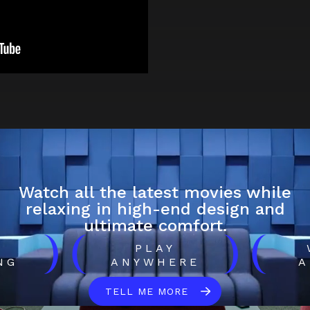
Watch all the latest movies while
relaxing in high-end design and
ultimate comfort.
)
(
)
(
H
PLAY
NG
ANYWHERE
A
TELL ME MORE