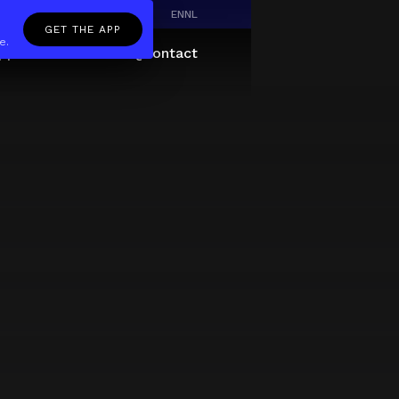
EN
NL
GET THE APP
e.
pp
Giftcard
About
FAQ
Contact