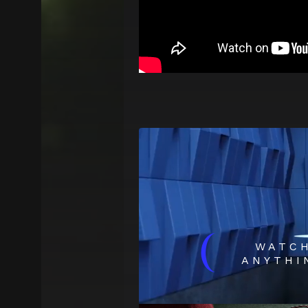
(
WATC
ANYTHI