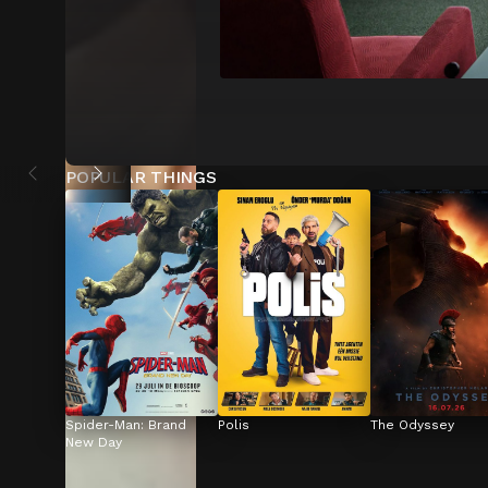
POPULAR THINGS
Spider-Man: Brand 
Polis
The Odyssey
New Day