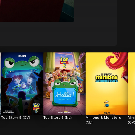
Toy Story 5 (OV)
Toy Story 5 (NL)
Minions & Monsters 
Min
(NL)
(OV