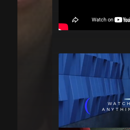
(
WATC
ANYTHI