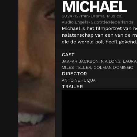
MICHAEL
2024
•
127
min
•
Drama, Musical
Audio:
Engels
•
Subtitle:
Nederlands
Michael is het filmportret van h
nalatenschap van een van de mee
die de wereld ooit heeft gekend..
CAST
JAAFAR JACKSON, NIA LONG, LAURA 
MILES TELLER, COLMAN DOMINGO
DIRECTOR
ANTOINE FUQUA
TRAILER