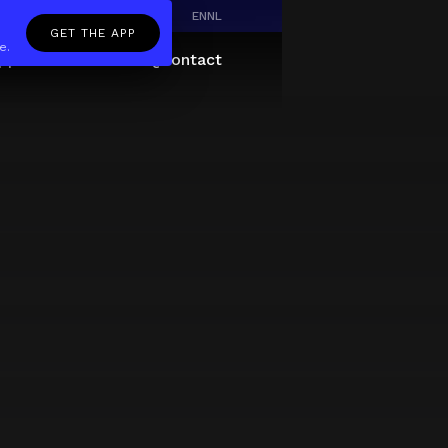
EN
NL
GET THE APP
e.
pp
Giftcard
About
FAQ
Contact