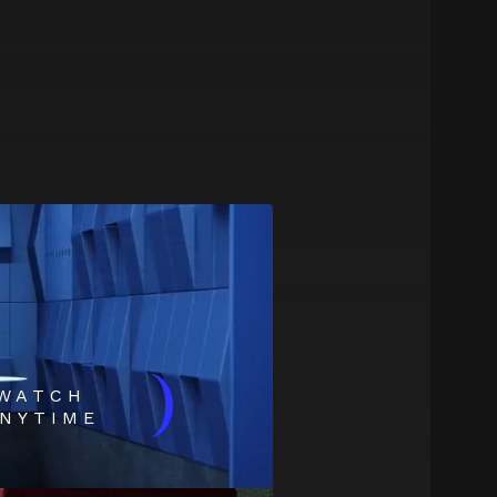
)
WATCH
NYTIME