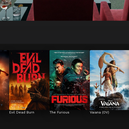
Evil Dead Burn
The Furious
Vaiana (OV)