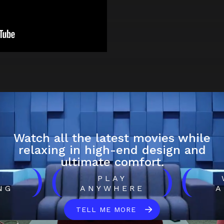
Watch all the latest movies while
relaxing in high-end design and
ultimate comfort.
)
(
)
(
H
PLAY
NG
ANYWHERE
A
TELL ME MORE