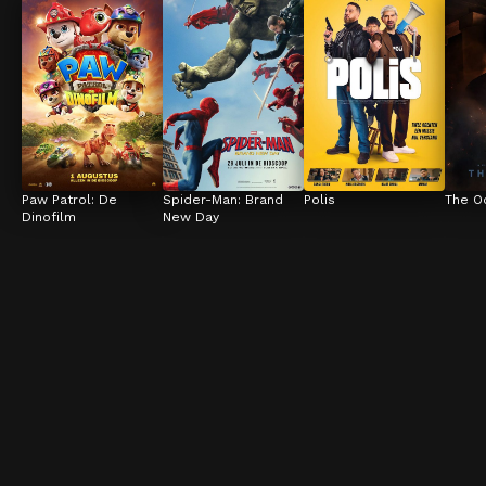
Paw Patrol: De 
Spider-Man: Brand 
Polis
The O
Dinofilm
New Day