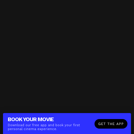
BOOK YOUR
MOVIE
GET THE APP
Download our free app and book your first
personal cinema experience.