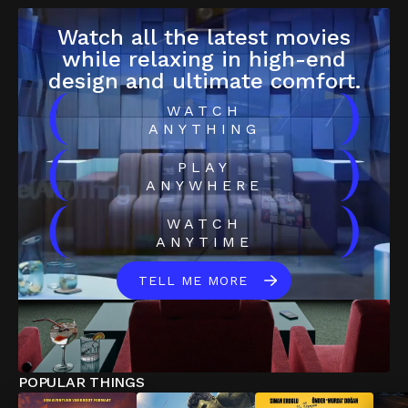
Watch all the latest movies
while relaxing in high-end
design and ultimate comfort.
(
)
WATCH
ANYTHING
(
)
PLAY
ANYWHERE
(
)
WATCH
ANYTIME
TELL ME MORE
POPULAR THINGS