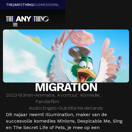
THE(ANY)THING
BUSINESS
EN
NL
MIGRATION
2023
•
93
min
•
Animatie, Avontuur, Komedie,
Familiefilm
Audio:
Engels
•
Subtitle:
Nederlands
Dit najaar neemt Illumination, maker van de
succesvolle komedies Minions, Despicable Me, Sing
en The Secret Life of Pets, je mee op een