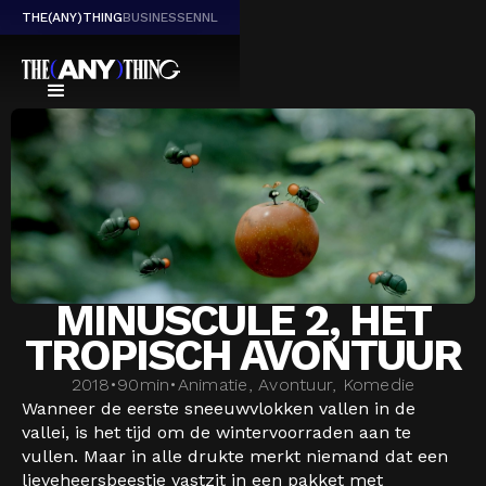
THE(ANY)THING
BUSINESS
EN
NL
MINUSCULE 2, HET
TROPISCH AVONTUUR
2018
•
90
min
•
Animatie, Avontuur, Komedie
Wanneer de eerste sneeuwvlokken vallen in de
vallei, is het tijd om de wintervoorraden aan te
vullen. Maar in alle drukte merkt niemand dat een
lieveheersbeestje vastzit in een pakket met