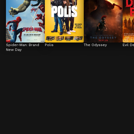
Spider-Man: Brand 
Polis
The Odyssey
Evil D
New Day