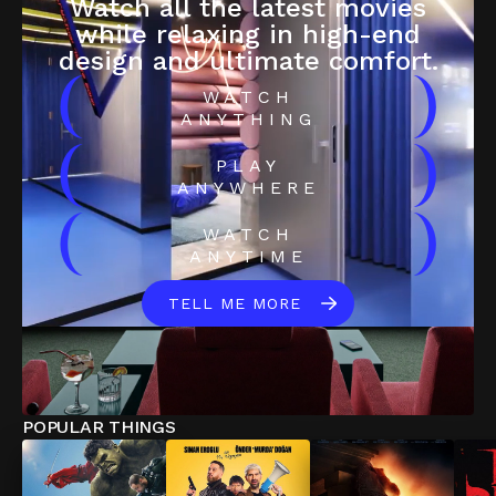
Watch all the latest movies
while relaxing in high-end
design and ultimate comfort.
(
)
WATCH
ANYTHING
(
)
PLAY
ANYWHERE
(
)
WATCH
ANYTIME
TELL ME MORE
POPULAR THINGS