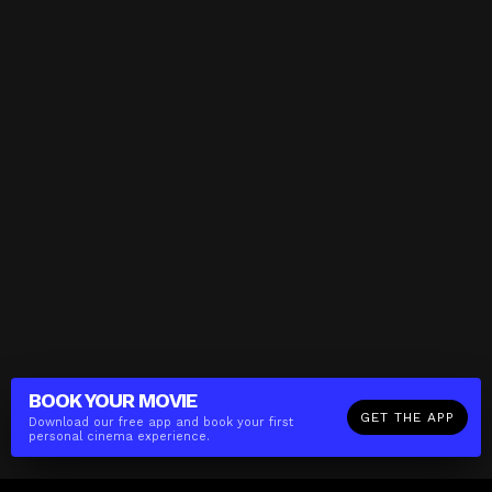
BOOK YOUR
MOVIE
GET THE APP
Download our free app and book your first
personal cinema experience.