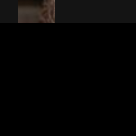
The(Any)Thing
MOVIES
LOCATIONS
BOOKING
THE APP
GIFTCARD
ABOUT
FAQ
CONTACT
© TheAnyThing BV 2025
Privacy Stat