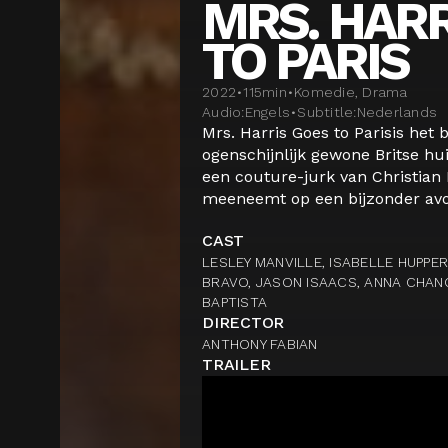
MRS. HARR
TO PARIS
2022
•
115
min
•
Komedie, Drama
Audio:
Engels
•
Subtitle:
Nederlands
Mrs. Harris Goes to Parisis het
ogenschijnlijk gewone Britse 
een couture-jurk van Christian 
meeneemt op een bijzonder avon
CAST
LESLEY MANVILLE, ISABELLE HUPPER
BRAVO, JASON ISAACS, ANNA CHAN
BAPTISTA
DIRECTOR
ANTHONY FABIAN
TRAILER