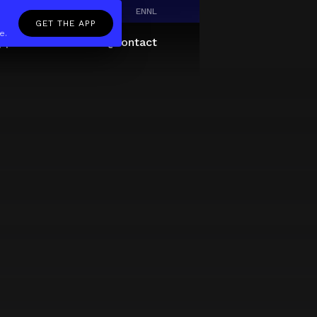
EN
NL
GET THE APP
e.
pp
Giftcard
About
FAQ
Contact