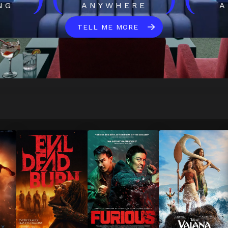
)
(
)
(
NG
ANYWHERE
A
TELL ME MORE