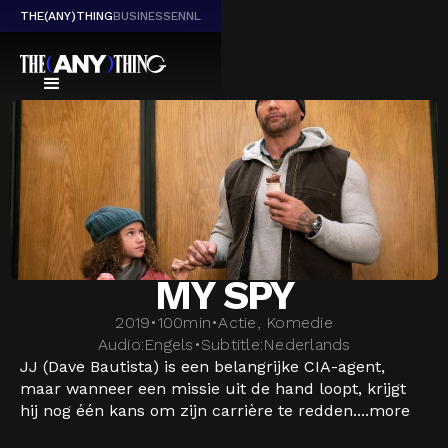
THE(ANY)THING
BUSINESS
EN
NL
MY SPY
2019
•
100
min
•
Actie, Komedie
Audio:
Engels
•
Subtitle:
Nederlands
JJ (Dave Bautista) is een belangrijke CIA-agent,
maar wanneer een missie uit de hand loopt, krijgt
hij nog één kans om zijn carrière te redden....
more