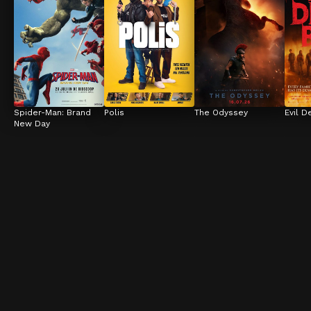
Spider-Man: Brand 
Polis
The Odyssey
Evil D
New Day