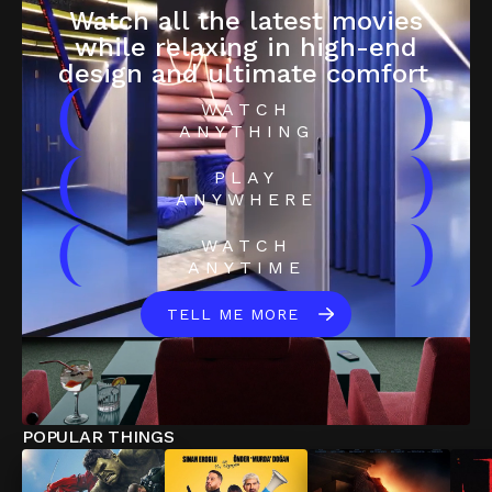
Watch all the latest movies
while relaxing in high-end
design and ultimate comfort.
(
)
WATCH
ANYTHING
(
)
PLAY
ANYWHERE
(
)
WATCH
ANYTIME
TELL ME MORE
POPULAR THINGS