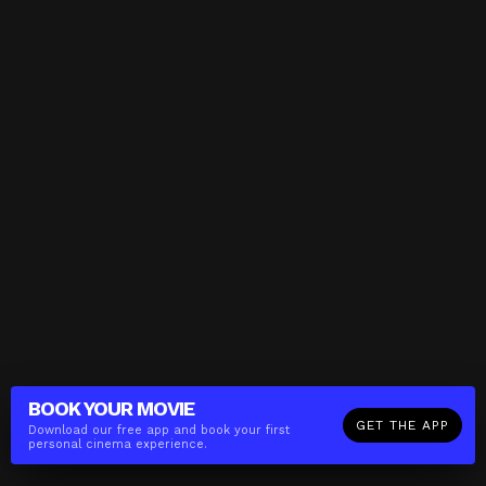
BOOK YOUR
MOVIE
GET THE APP
Download our free app and book your first
personal cinema experience.