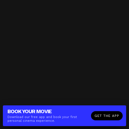
BOOK YOUR
MOVIE
GET THE APP
Download our free app and book your first
personal cinema experience.