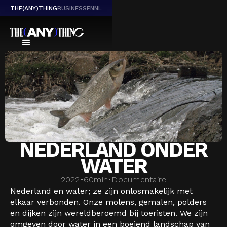
THE(ANY)THING
BUSINESS
EN
NL
NEDERLAND ONDER
WATER
2022
•
60
min
•
Documentaire
Nederland en water; ze zijn onlosmakelijk met
elkaar verbonden. Onze molens, gemalen, polders
en dijken zijn wereldberoemd bij toeristen. We zijn
omgeven door water in een boeiend landschap van