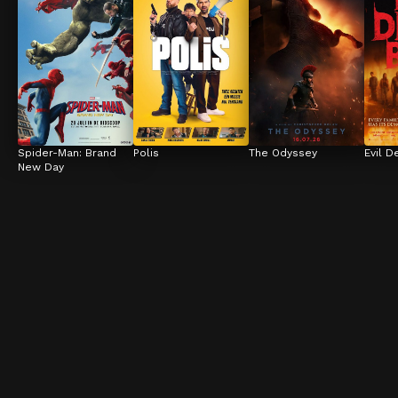
Spider-Man: Brand 
Polis
The Odyssey
Evil D
New Day