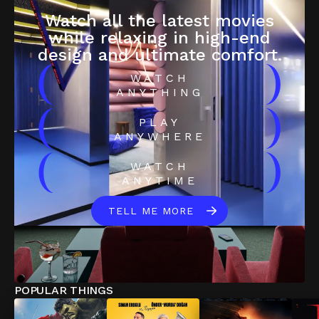
Watch all the latest movies
while relaxing in high-end
design and ultimate comfort.
(
)
WATCH
ANYTHING
(
)
PLAY
ANYWHERE
(
)
WATCH
ANYTIME
TELL ME MORE
POPULAR THINGS