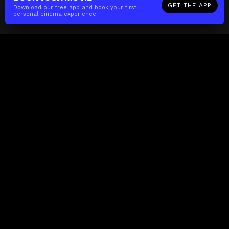
GET THE APP
Download our free app and book your first
personal cinema experience.
The(Any)Thing
MOVIES
LOCATIONS
BOOKING
THE APP
GIFTCARD
ABOUT
FAQ
CONTACT
Business
MISSION
LOCATIONS
THE CUBE
PARTNERS