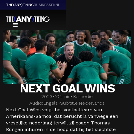
THE(ANY)THING
BUSINESS
EN
NL
NEXT GOAL WINS
2023
•
104
min
•
Komedie
Audio:
Engels
•
Subtitle:
Nederlands
Next Goal Wins volgt het voetbalteam van
Amerikaans-Samoa, dat berucht is vanwege een
vreselijke nederlaag terwijl zij coach Thomas
Rongen inhuren in de hoop dat hij het slechtste