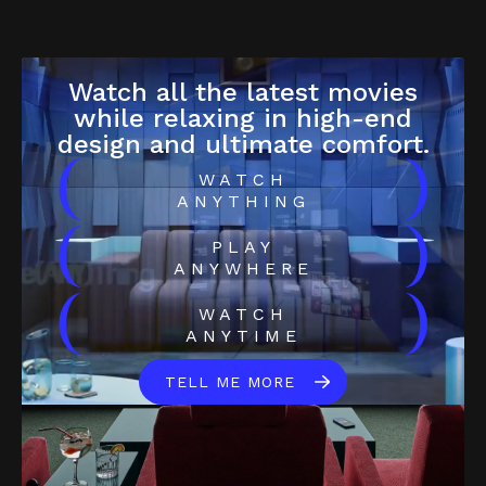
Watch all the latest movies
while relaxing in high-end
design and ultimate comfort.
(
)
WATCH
ANYTHING
(
)
PLAY
ANYWHERE
(
)
WATCH
ANYTIME
TELL ME MORE