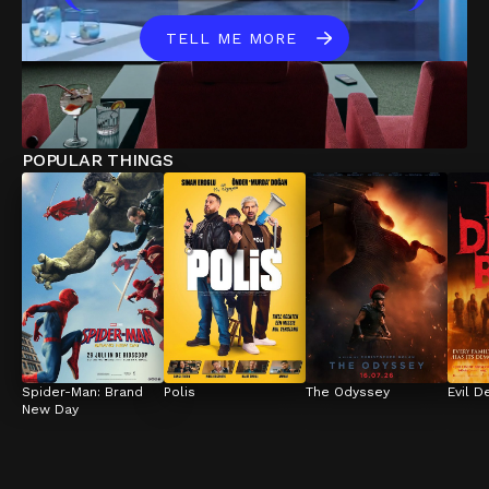
TELL ME MORE
POPULAR THINGS
Spider-Man: Brand 
Polis
The Odyssey
Evil D
New Day