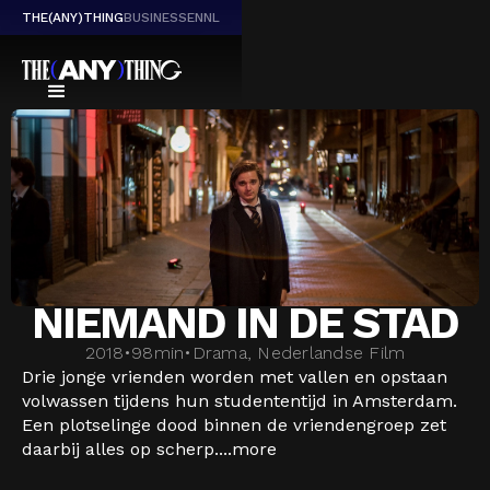
THE(ANY)THING
BUSINESS
EN
NL
NIEMAND IN DE STAD
2018
•
98
min
•
Drama, Nederlandse Film
Drie jonge vrienden worden met vallen en opstaan
volwassen tijdens hun studententijd in Amsterdam.
Een plotselinge dood binnen de vriendengroep zet
daarbij alles op scherp....
more