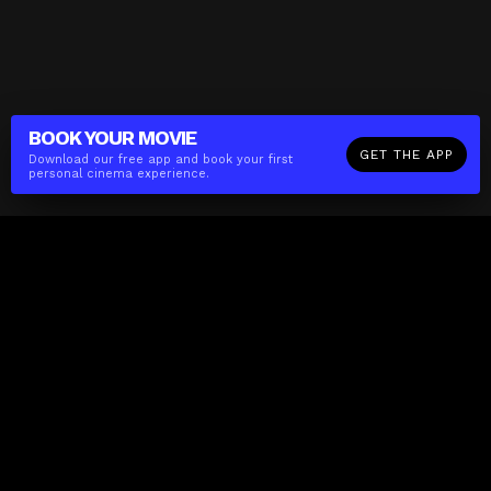
BOOK YOUR
MOVIE
GET THE APP
Download our free app and book your first
personal cinema experience.
The(Any)Thing
MOVIES
LOCATIONS
BOOKING
THE APP
GIFTCARD
ABOUT
FAQ
CONTACT