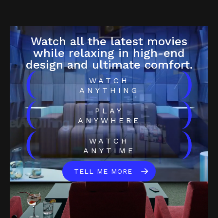
Watch all the latest movies
while relaxing in high-end
design and ultimate comfort.
(
)
WATCH
ANYTHING
(
)
PLAY
ANYWHERE
(
)
WATCH
ANYTIME
TELL ME MORE