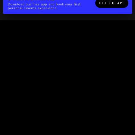
GET THE APP
Download our free app and book your first
personal cinema experience.
The(Any)Thing
MOVIES
LOCATIONS
BOOKING
THE APP
GIFTCARD
ABOUT
FAQ
CONTACT
Business
MISSION
LOCATIONS
THE CUBE
PARTNERS