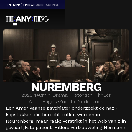
THE(ANY)THING
BUSINESS
EN
NL
NUREMBERG
2025
•
148
min
•
Drama, Historisch, Thriller
Audio:
Engels
•
Subtitle:
Nederlands
Een Amerikaanse psychiater onderzoekt de nazi-
kopstukken die berecht zullen worden in
Neurenberg, maar raakt verstrikt in het web van zijn
gevaarlijkste patiënt, Hitlers vertrouweling Hermann