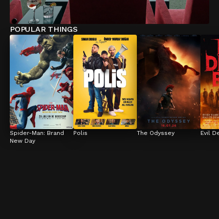
POPULAR THINGS
Spider-Man: Brand 
Polis
The Odyssey
Evil D
New Day