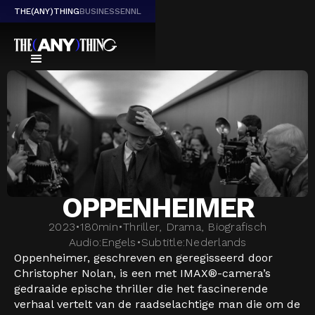
THE(ANY)THING
BUSINESS
EN
NL
OPPENHEIMER
2023
•
180
min
•
Thriller, Drama, Biografisch
Audio:
Engels
•
Subtitle:
Nederlands
Oppenheimer, geschreven en geregisseerd door
Christopher Nolan, is een met IMAX®-camera’s
gedraaide epische thriller die het fascinerende
verhaal vertelt van de raadselachtige man die om de