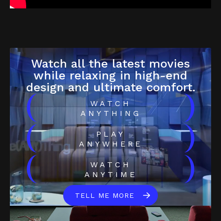
Watch all the latest movies
while relaxing in high-end
design and ultimate comfort.
(
)
WATCH
ANYTHING
(
)
PLAY
ANYWHERE
(
)
WATCH
ANYTIME
TELL ME MORE