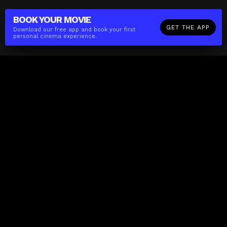
BOOK YOUR
MOVIE
GET THE APP
Download our free app and book your first
personal cinema experience.
The(Any)Thing
MOVIES
LOCATIONS
BOOKING
THE APP
GIFTCARD
ABOUT
FAQ
CONTACT
Business
MISSION
LOCATIONS