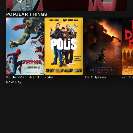
POPULAR THINGS
Spider-Man: Brand 
Polis
The Odyssey
Evil D
New Day