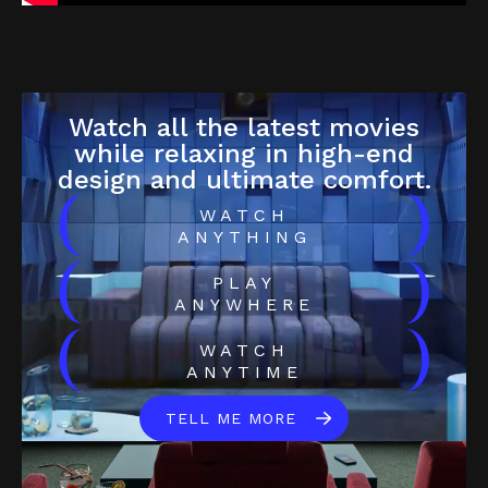
Watch all the latest movies
while relaxing in high-end
design and ultimate comfort.
(
)
WATCH
ANYTHING
(
)
PLAY
ANYWHERE
(
)
WATCH
ANYTIME
TELL ME MORE