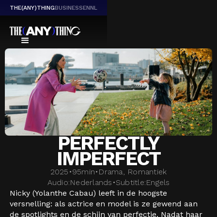
THE(ANY)THING
BUSINESS
EN
NL
PERFECTLY
IMPERFECT
2025
•
95
min
•
Drama, Romantiek
Audio:
Nederlands
•
Subtitle:
Engels
Nicky (Yolanthe Cabau) leeft in de hoogste
versnelling: als actrice en model is ze gewend aan
de spotlights en de schijn van perfectie. Nadat haar