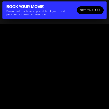
BOOK YOUR
MOVIE
GET THE APP
Download our free app and book your first
personal cinema experience.
The(Any)Thing
MOVIES
LOCATIONS
BOOKING
THE APP
GIFTCARD
ABOUT
FAQ
CONTACT
Business
MISSION
LOCATIONS