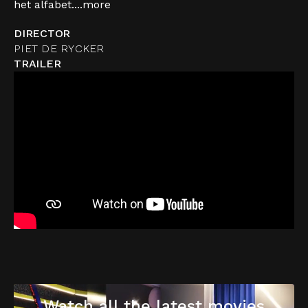
het alfabet....
more
DIRECTOR
PIET DE RYCKER
TRAILER
Watch all the latest movies