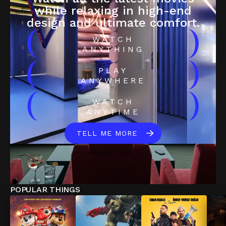
while relaxing in high-end
design and ultimate comfort.
(
)
WATCH
ANYTHING
(
)
PLAY
ANYWHERE
(
)
WATCH
ANYTIME
TELL ME MORE
POPULAR THINGS