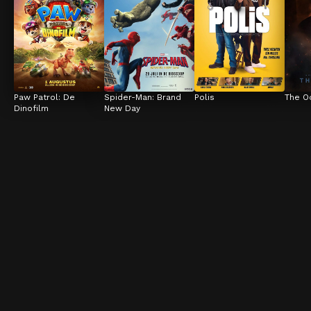
Paw Patrol: De 
Spider-Man: Brand 
Polis
The O
Dinofilm
New Day