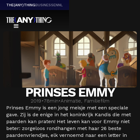
THE(ANY)THING
BUSINESS
EN
NL
PRINSES EMMY
2019
•
78
min
•
Animatie, Familiefilm
Prinses Emmy is een jong meisje met een speciale
gave. Zij is de enige in het koninkrijk Kandis die met
paarden kan praten! Het leven kan voor Emmy niet
beter: zorgeloos rondhangen met haar 26 beste
paardenvriendjes, elk vernoemd naar een letter in