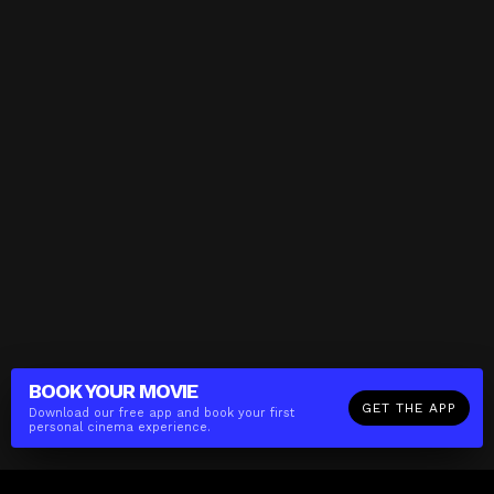
BOOK YOUR
MOVIE
GET THE APP
Download our free app and book your first
personal cinema experience.