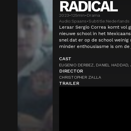
RADICAL
2023
•
125
min
•
Drama
Audio:
Spaans
•
Subtitle:
Nederlands
Leraar Sergio Correa komt vol 
nieuwe school in het Mexicaans
snel dat er op de school weinig
minder enthousiasme is om de jon
CAST
EUGENIO DERBEZ, DANIEL HADDAD, 
DIRECTOR
CHRISTOPHER ZALLA
TRAILER