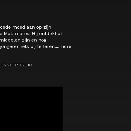
goede moed aan op zijn
e Matamoros. Hij ontdekt al
 middelen zijn en nog
geren iets bij te leren....
more
JENNIFER TREJO