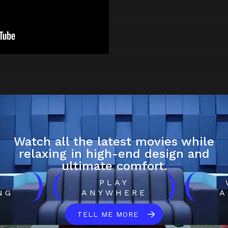
Watch all the latest movies while
relaxing in high-end design and
ultimate comfort.
)
(
)
(
H
PLAY
NG
ANYWHERE
A
TELL ME MORE