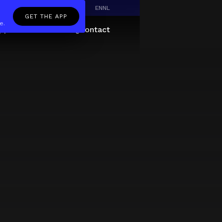
EN
NL
GET THE APP
e.
pp
Giftcard
About
FAQ
Contact