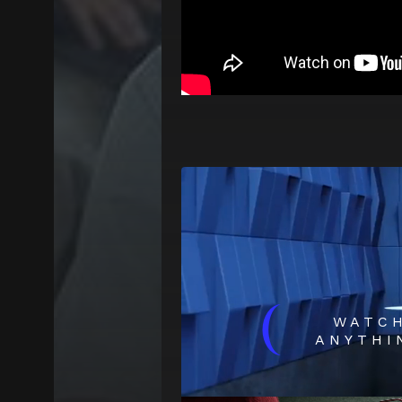
(
WATC
ANYTHI