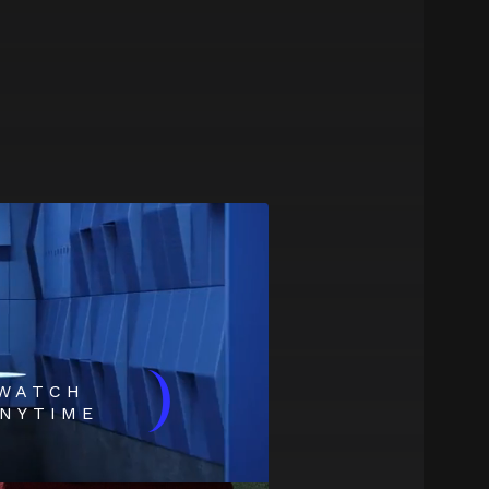
)
WATCH
NYTIME