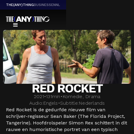
THE(ANY)THING
BUSINESS
EN
NL
RED ROCKET
2021
•
131
min
•
Komedie, Drama
Audio:
Engels
•
Subtitle:
Nederlands
Red Rocket is de gedurfde nieuwe film van
schrijver-regisseur Sean Baker (The Florida Project,
Tangerine). Hoofdrolspeler Simon Rex schittert in dit
rauwe en humoristische portret van een typisch