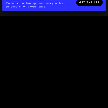
GET THE APP
Download our free app and book your first
personal cinema experience.
The(Any)Thing
MOVIES
LOCATIONS
BOOKING
THE APP
GIFTCARD
ABOUT
FAQ
CONTACT
Business
MISSION
LOCATIONS
THE CUBE
PARTNERS