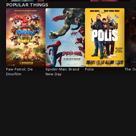
POPULAR THINGS
Paw Patrol: De 
Spider-Man: Brand 
Polis
The O
Dinofilm
New Day