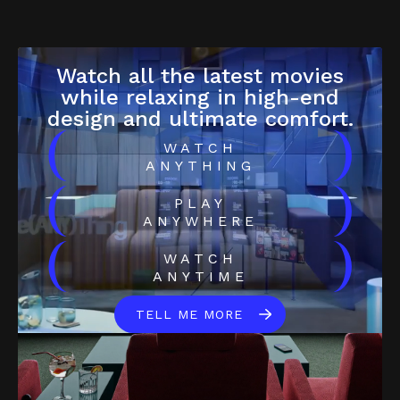
Watch all the latest movies
while relaxing in high-end
design and ultimate comfort.
(
)
WATCH
ANYTHING
(
)
PLAY
ANYWHERE
(
)
WATCH
ANYTIME
TELL ME MORE