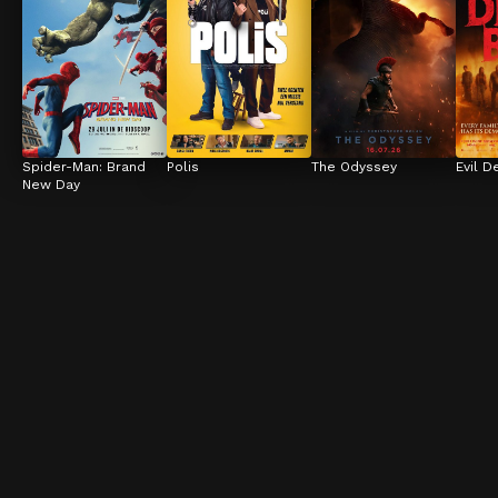
Spider-Man: Brand 
Polis
The Odyssey
Evil D
New Day