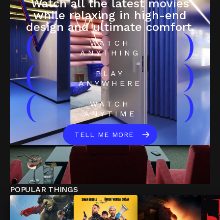
Watch all the latest movies
while relaxing in high-end
design and ultimate comfort.
(
)
WATCH
ANYTHING
(
)
PLAY
ANYWHERE
(
)
WATCH
ANYTIME
TELL ME MORE
POPULAR THINGS