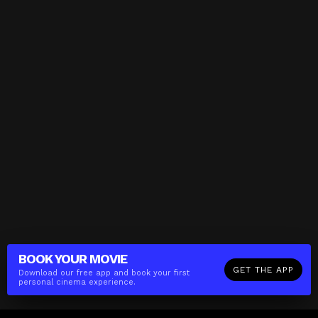
BOOK YOUR
MOVIE
GET THE APP
Download our free app and book your first
personal cinema experience.