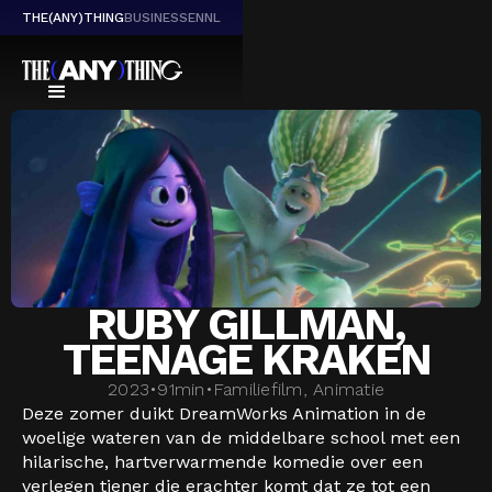
THE(ANY)THING
BUSINESS
EN
NL
RUBY GILLMAN,
TEENAGE KRAKEN
2023
•
91
min
•
Familiefilm, Animatie
Deze zomer duikt DreamWorks Animation in de
woelige wateren van de middelbare school met een
hilarische, hartverwarmende komedie over een
verlegen tiener die erachter komt dat ze tot een