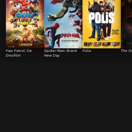
Paw Patrol: De 
Spider-Man: Brand 
Polis
The O
Dinofilm
New Day