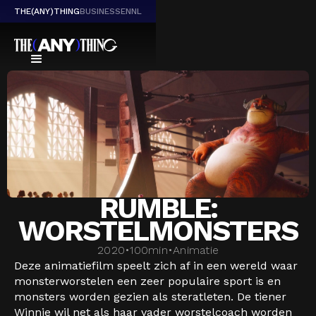
THE(ANY)THING
BUSINESS
EN
NL
RUMBLE:
WORSTELMONSTERS
2020
•
100
min
•
Animatie
Deze animatiefilm speelt zich af in een wereld waar
monsterworstelen een zeer populaire sport is en
monsters worden gezien als steratleten. De tiener
Winnie wil net als haar vader worstelcoach worden