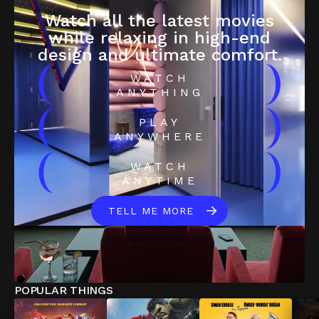
Watch all the latest movies
while relaxing in high-end
design and ultimate comfort.
(
)
WATCH
ANYTHING
(
)
PLAY
ANYWHERE
(
)
WATCH
ANYTIME
TELL ME MORE
POPULAR THINGS