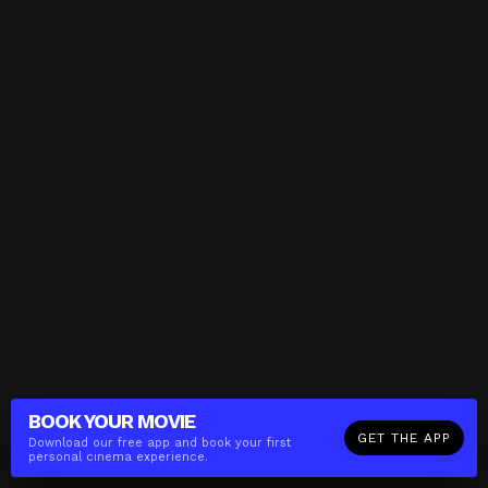
BOOK YOUR
MOVIE
GET THE APP
Download our free app and book your first
personal cinema experience.