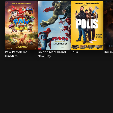
Paw Patrol: De 
Spider-Man: Brand 
Polis
The O
Dinofilm
New Day