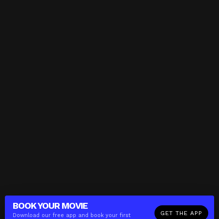
BOOK YOUR
MOVIE
GET THE APP
Download our free app and book your first