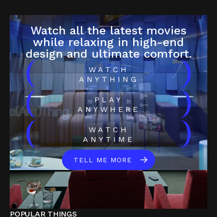
Watch all the latest movies
while relaxing in high-end
design and ultimate comfort.
(
)
WATCH
ANYTHING
(
)
PLAY
ANYWHERE
(
)
WATCH
ANYTIME
TELL ME MORE
POPULAR THINGS