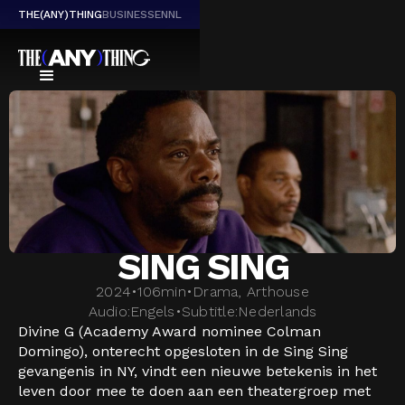
THE(ANY)THING
BUSINESS
EN
NL
SING SING
2024
•
106
min
•
Drama, Arthouse
Audio:
Engels
•
Subtitle:
Nederlands
Divine G (Academy Award nominee Colman
Domingo), onterecht opgesloten in de Sing Sing
gevangenis in NY, vindt een nieuwe betekenis in het
leven door mee te doen aan een theatergroep met